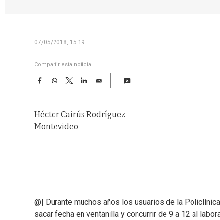
07/05/2018, 15:19
Compartir esta noticia
F
W
T
L
E
a
h
w
i
m
c
a
i
n
a
e
t
t
k
i
Héctor Cairús Rodríguez
b
s
t
e
l
o
A
e
d
Montevideo
o
p
r
I
k
p
n
@| Durante muchos años los usuarios de la Policlíni
sacar fecha en ventanilla y concurrir de 9 a 12 al labor