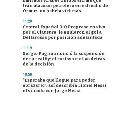
Emiratos Árabes Unidos afirma que
Irán atacó un petrolero en estrecho de
Ormuz: no habría víctimas
11:29
Central Español 0-0 Progreso en vivo
por el Clausura: le anularon el gol a
Dellarossa por posición adelantada
11:19
Sergio Puglia anunció la suspensión
de su reality: el curioso motivo detrás
de la decisión
10:58
"Esperaba que llegue para poder
abrazarlo": así describía Lionel Messi
el vínculo con Jorge Messi