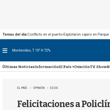
Temas del día:
Conflicto en el puerto
Explotaron cajero en Parque
Montevideo, T 10° H 72%
M
e
n
u
Últimas Noticias
Información
El País +
Ovación
TV Show
B
EL PAÍS
OPINIÓN
ECOS
Felicitaciones a Policl