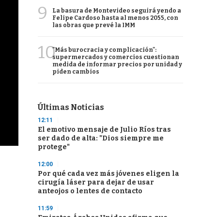
9
La basura de Montevideo seguirá yendo a
Felipe Cardoso hasta al menos 2055, con
las obras que prevé la IMM
10
"Más burocracia y complicación":
supermercados y comercios cuestionan
medida de informar precios por unidad y
piden cambios
Últimas Noticias
12:11
El emotivo mensaje de Julio Ríos tras
ser dado de alta: "Dios siempre me
protege"
12:00
Por qué cada vez más jóvenes eligen la
cirugía láser para dejar de usar
anteojos o lentes de contacto
11:59