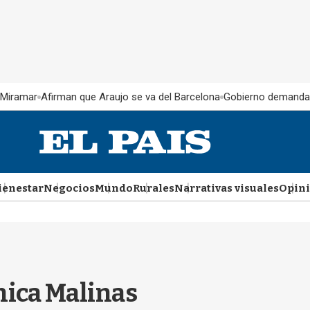
 Miramar
Afirman que Araujo se va del Barcelona
Gobierno demanda
ienestar
Negocios
Mundo
Rurales
Narrativas visuales
Opin
ínica Malinas