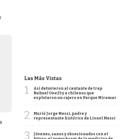
s
Las Más Vistas
1
Así detuvieron al cantante de trap
Nahuel One23 y a chilenos que
explotaron un cajero en Parque Miramar
2
Murió Jorge Messi, padre y
representante histórico de Lionel Messi
a
3
Jóvenes, sanos y obsesionados con el
futuro: el nuevo boom de la medicina de