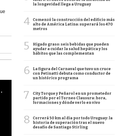
la longevidad llega a Uruguay
que
4
Comenzó la construcción del edificio más
alto de América Latina: superará los 470
metros
5
Hígado graso: seis bebidas que pueden
ayudar a cuidar la salud hepática y los
hábitos que las complementan
6
La figura del Carnaval que tuvo un cruce
con Petinatti debuta como conductor de
un histórico programa
cha argentino en "Subrayado"
7
City Torque y Peñarol en un prometedor
partido por el Torneo Clausura: hora,
formaciones y dónde verlo en vivo
8
Correrá 50 km al día por todo Uruguay: la
historia de superación tras el nuevo
desafío de Santiago Stirling