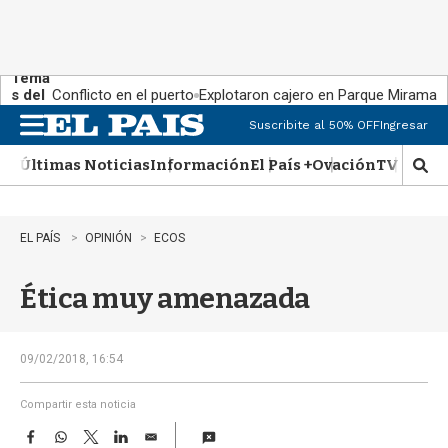
Tema
s del
Conflicto en el puerto
Explotaron cajero en Parque Miramar
día:
Suscribite al 50% OFF
Ingresar
M
e
Últimas Noticias
Información
El País +
Ovación
TV Show
n
M
u
o
s
t
EL PAÍS
OPINIÓN
ECOS
r
a
Ética muy amenazada
r
b
�
s
09/02/2018, 16:54
q
u
Compartir esta noticia
e
F
W
T
L
E
d