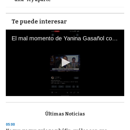
Te puede interesar
El mal momento de Yanina Gasañol con un hincha argentino en "Subrayado"
0
s
e
c
Últimas Noticias
o
n
05:00
d