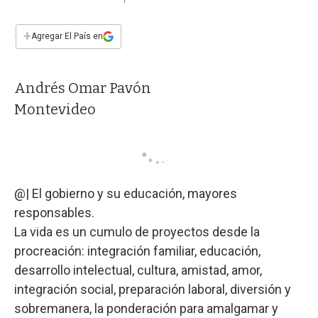
a
h
w
i
m
a
c
a
i
n
a
e
t
t
k
i
+
Agregar El País en
b
s
t
e
l
o
A
e
d
o
p
r
I
Andrés Omar Pavón
k
p
n
Montevideo
@| El gobierno y su educación, mayores
responsables.
La vida es un cumulo de proyectos desde la
procreación: integración familiar, educación,
desarrollo intelectual, cultura, amistad, amor,
integración social, preparación laboral, diversión y
sobremanera, la ponderación para amalgamar y