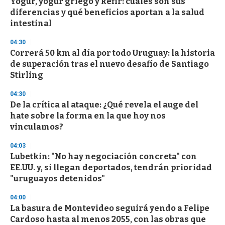
Yogur, yogur griego y kéfir: cuáles son sus
s
o
diferencias y qué beneficios aportan a la salud
f
intestinal
3
3
s
04:30
e
Correrá 50 km al día por todo Uruguay: la historia
c
de superación tras el nuevo desafío de Santiago
o
n
Stirling
d
s
04:30
De la crítica al ataque: ¿Qué revela el auge del
hate sobre la forma en la que hoy nos
vinculamos?
04:03
Lubetkin: "No hay negociación concreta" con
EE.UU. y, si llegan deportados, tendrán prioridad
"uruguayos detenidos"
04:00
La basura de Montevideo seguirá yendo a Felipe
Cardoso hasta al menos 2055, con las obras que