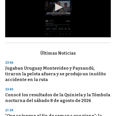
0
s
e
c
Últimas Noticias
o
n
23:56
d
Jugaban Uruguay Montevideo y Paysandú,
s
o
tiraron la pelota afuera y se produjo un insólito
f
accidente en la ruta
3
3
s
23:45
e
Conocé los resultados de la Quiniela y la Tómbola
c
nocturna del sábado 8 de agosto de 2026
o
n
d
21:59
s
"Que se juegue el fin de semana que viene": la