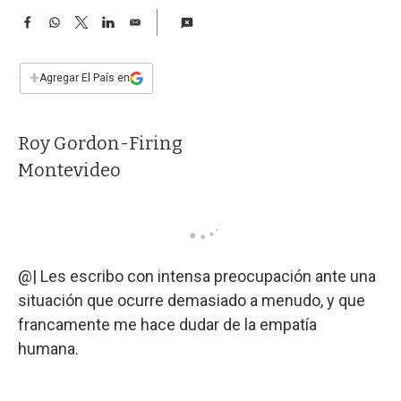
a
F
W
T
L
E
a
h
w
i
m
c
a
i
n
a
e
t
t
k
i
+
Agregar El País en
b
s
t
e
l
o
A
e
d
o
p
r
I
Roy Gordon-Firing
k
p
n
Montevideo
@| Les escribo con intensa preocupación ante una
situación que ocurre demasiado a menudo, y que
francamente me hace dudar de la empatía
humana.