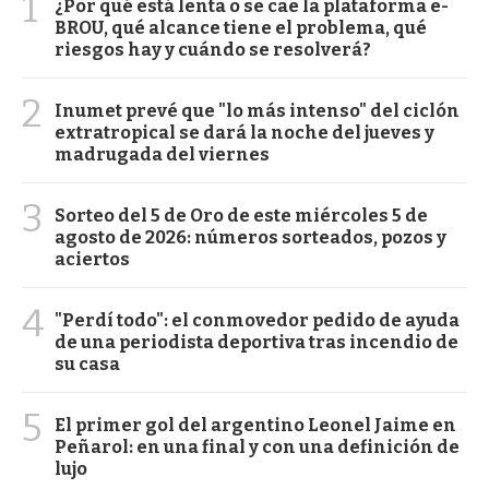
1
¿Por qué está lenta o se cae la plataforma e-
BROU, qué alcance tiene el problema, qué
riesgos hay y cuándo se resolverá?
2
Inumet prevé que "lo más intenso" del ciclón
extratropical se dará la noche del jueves y
madrugada del viernes
3
Sorteo del 5 de Oro de este miércoles 5 de
agosto de 2026: números sorteados, pozos y
aciertos
4
"Perdí todo": el conmovedor pedido de ayuda
de una periodista deportiva tras incendio de
su casa
5
El primer gol del argentino Leonel Jaime en
Peñarol: en una final y con una definición de
lujo