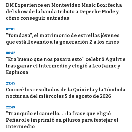
d
DM Experience en Montevideo Music Box: fecha
s
o
del show de la banda tributo a Depeche Mode y
f
cómo conseguir entradas
3
3
s
02:01
e
"Tomdaya", el matrimonio de estrellas jóvenes
c
que está llevando a la generación Z a los cines
o
n
d
00:42
s
"Era bueno que nos pasara esto", celebró Aguirre
tras ganar el Intermedio y elogió a Leo Jaime y
Espinosa
23:45
Conocé los resultados de la Quiniela y la Tómbola
nocturna del miércoles 5 de agosto de 2026
22:49
"Tranquilo el camello...": la frase que eligió
Peñarol e imprimió en pilusos para festejar el
Intermedio