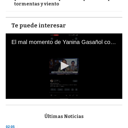
tormentas y viento
Te puede interesar
El mal momento de Yanina Gasañol con un hincha argentino en "Subrayado"
0
s
e
c
Últimas Noticias
o
n
02:05