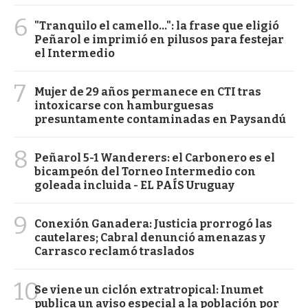
6
"Tranquilo el camello...": la frase que eligió
Peñarol e imprimió en pilusos para festejar
el Intermedio
7
Mujer de 29 años permanece en CTI tras
intoxicarse con hamburguesas
presuntamente contaminadas en Paysandú
8
Peñarol 5-1 Wanderers: el Carbonero es el
bicampeón del Torneo Intermedio con
goleada incluida - EL PAÍS Uruguay
9
Conexión Ganadera: Justicia prorrogó las
cautelares; Cabral denunció amenazas y
Carrasco reclamó traslados
10
Se viene un ciclón extratropical: Inumet
publica un aviso especial a la población por