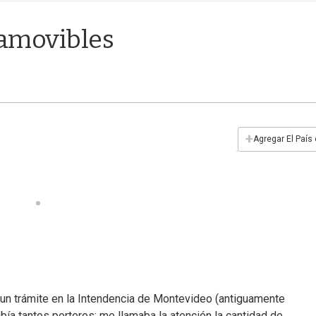
amovibles
+
Agregar El País
un trámite en la Intendencia de Montevideo (antiguamente
abía tantos porteros; me llamaba la atención la cantidad de