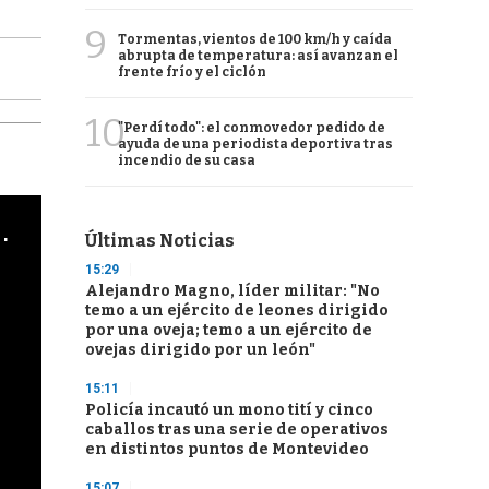
9
Tormentas, vientos de 100 km/h y caída
abrupta de temperatura: así avanzan el
frente frío y el ciclón
10
"Perdí todo": el conmovedor pedido de
ayuda de una periodista deportiva tras
incendio de su casa
cha argentino en "Subrayado"
Últimas Noticias
15:29
Alejandro Magno, líder militar: "No
temo a un ejército de leones dirigido
por una oveja; temo a un ejército de
ovejas dirigido por un león"
15:11
Policía incautó un mono tití y cinco
caballos tras una serie de operativos
en distintos puntos de Montevideo
15:07