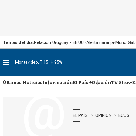
Temas del día:
Relación Uruguay - EE.UU.
Alerta naranja
Murió Gabr
Montevideo, T 15° H 95%
M
e
n
u
Últimas Noticias
Información
El País +
Ovación
TV Show
B
EL PAÍS
OPINIÓN
ECOS