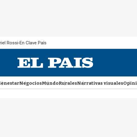
iel Rossi
En Clave País
ienestar
Negocios
Mundo
Rurales
Narrativas visuales
Opin