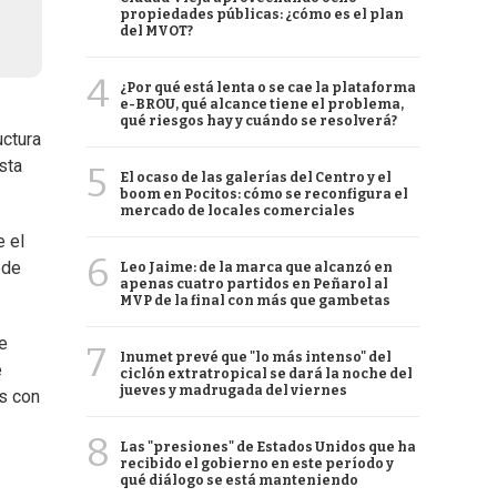
propiedades públicas: ¿cómo es el plan
del MVOT?
4
¿Por qué está lenta o se cae la plataforma
e-BROU, qué alcance tiene el problema,
qué riesgos hay y cuándo se resolverá?
uctura
sta
5
El ocaso de las galerías del Centro y el
boom en Pocitos: cómo se reconfigura el
mercado de locales comerciales
e el
6
 de
Leo Jaime: de la marca que alcanzó en
apenas cuatro partidos en Peñarol al
MVP de la final con más que gambetas
ue
7
Inumet prevé que "lo más intenso" del
e
ciclón extratropical se dará la noche del
jueves y madrugada del viernes
os con
8
Las "presiones" de Estados Unidos que ha
recibido el gobierno en este período y
qué diálogo se está manteniendo