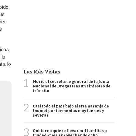
spido
que
ones
s
icos,
lla
ta, lo
Las Más Vistas
1
Murió el secretario general de la Junta
Nacional de Drogas tras un siniestro de
tránsito
2
Casi todo el país bajo alerta naranja de
Inumet por tormentas muy fuertes y
severas
3
Gobierno quiere llevar mil familias a
Ciudad Vieja aprovechando ocho