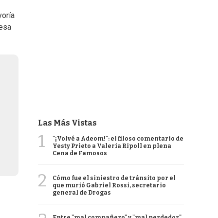
yoría
 esa
Las Más Vistas
1
"¡Volvé a Adeom!": el filoso comentario de
Yesty Prieto a Valeria Ripoll en plena
Cena de Famosos
2
Cómo fue el siniestro de tránsito por el
que murió Gabriel Rossi, secretario
general de Drogas
Entre "mal compañero" y "mal perdedor",