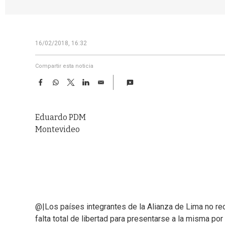
16/02/2018, 16:32
Compartir esta noticia
F
W
T
L
E
a
h
w
i
m
c
a
i
n
a
e
t
t
k
i
Eduardo PDM
b
s
t
e
l
o
A
e
d
Montevideo
o
p
r
I
k
p
n
@|Los países integrantes de la Alianza de Lima no re
falta total de libertad para presentarse a la misma po