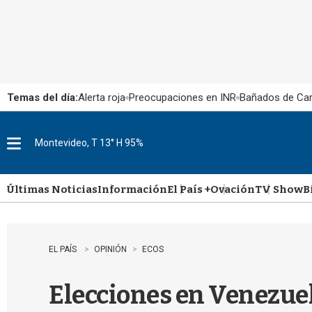
Temas del día:
Alerta roja
Preocupaciones en INR
Bañados de Ca
Montevideo, T 13° H 95%
M
e
n
u
Últimas Noticias
Información
El País +
Ovación
TV Show
B
EL PAÍS
OPINIÓN
ECOS
Elecciones en Venezue