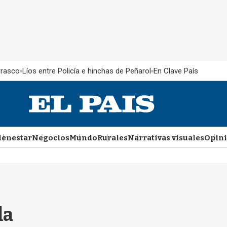
rrasco
Líos entre Policía e hinchas de Peñarol
En Clave País
ienestar
Negocios
Mundo
Rurales
Narrativas visuales
Opin
la