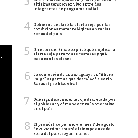
3
altísima tensión en vivo entre dos
integrantes de programa radial
4
Gobierno declaró la alerta roja por las
condiciones meteorológicas en varias
zonas del país
5
Director del Sinae explicó qué implica la
cha argentino en "Subrayado"
alerta roja para zonas costeras y qué
pasa con las clases
6
La confesión de una uruguaya en "Ahora
Caigo" Argentina que descolocó a Darío
Barassi y se hizo viral
7
Qué significa la alerta roja decretada por
el gobierno y cómo se activa la operativa
en el país
8
El pronóstico para el viernes 7 de agosto
de 2026: cómo estará el tiempo en cada
zona del país, según Inumet