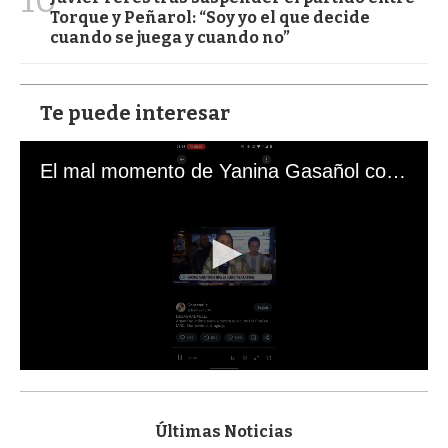
Torque y Peñarol: “Soy yo el que decide
cuando se juega y cuando no”
Te puede interesar
El mal momento de Yanina Gasañol con un hincha argentino en "Subrayado"
0
s
e
c
Últimas Noticias
o