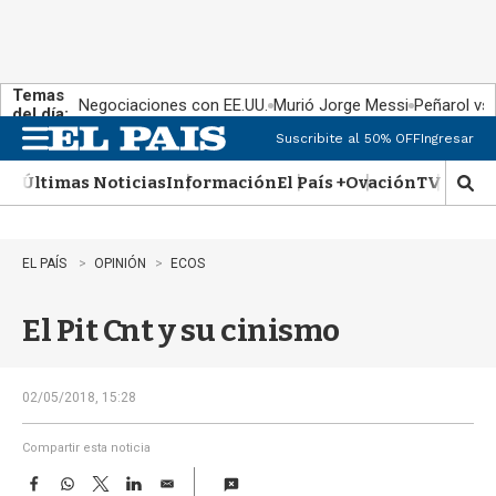
Temas
Negociaciones con EE.UU.
Murió Jorge Messi
Peñarol vs
del día:
Suscribite al 50% OFF
Ingresar
M
e
Últimas Noticias
Información
El País +
Ovación
TV Show
n
M
u
o
s
t
EL PAÍS
OPINIÓN
ECOS
r
a
El Pit Cnt y su cinismo
r
b
�
s
02/05/2018, 15:28
q
u
Compartir esta noticia
e
F
W
T
L
E
d