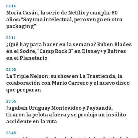
n
02:14
d
Moria Casán, la serie de Netflix y cumplir 80
s
o
años: “Soy una intelectual, pero vengo en otro
f
packaging”
3
3
s
02:11
e
¿Qué hay para hacer en la semana? Ruben Blades
c
en el Sodre, "Camp Rock 3" en Disney+ y Buitres
o
n
en el Planetario
d
s
02:06
La Triple Nelson: su show en La Trastienda, la
colaboración con Mario Carrero y el nuevo disco
que preparan
23:56
Jugaban Uruguay Montevideo y Paysandú,
tiraron la pelota afuera y se produjo un insólito
accidente en la ruta
23:45