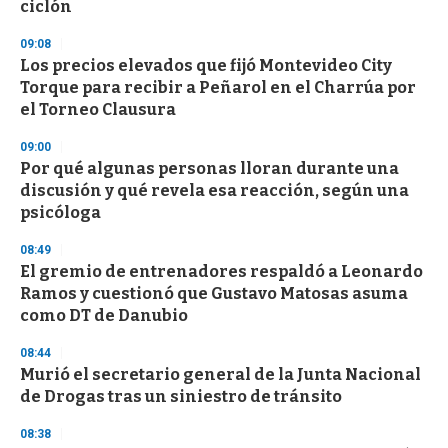
n
ciclón
d
s
09:08
Los precios elevados que fijó Montevideo City
Torque para recibir a Peñarol en el Charrúa por
el Torneo Clausura
09:00
Por qué algunas personas lloran durante una
discusión y qué revela esa reacción, según una
psicóloga
08:49
El gremio de entrenadores respaldó a Leonardo
Ramos y cuestionó que Gustavo Matosas asuma
como DT de Danubio
08:44
Murió el secretario general de la Junta Nacional
de Drogas tras un siniestro de tránsito
08:38