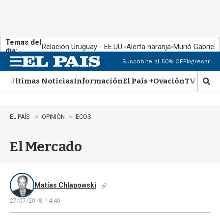
Temas del
Relación Uruguay - EE.UU.
Alerta naranja
Murió Gabriel 
día:
Suscribite al 50% OFF
Ingresar
M
e
Últimas Noticias
Información
El País +
Ovación
TV Show
n
M
u
o
s
t
EL PAÍS
OPINIÓN
ECOS
r
a
El Mercado
r
b
�
s
q
Matías Chlapowski
u
27/07/2018, 14:40
e
d