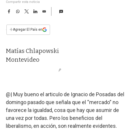
a
Compartir esta noticia
F
W
T
L
E
a
h
w
i
m
c
a
i
n
a
e
t
t
k
i
+
Agregar El País en
b
s
t
e
l
o
A
e
d
o
p
r
I
Matías Chlapowski
k
p
n
Montevideo
@| Muy bueno el articulo de Ignacio de Posadas del
domingo pasado que señala que el “mercado” no
favorece la igualdad, cosa que hay que asumir de
una vez por todas. Pero los beneficios del
liberalismo, en acción, son realmente evidentes.