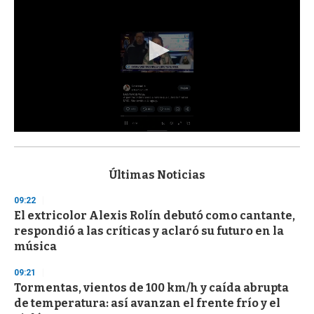
0
s
e
c
Últimas Noticias
o
n
09:22
d
El extricolor Alexis Rolín debutó como cantante,
s
o
respondió a las críticas y aclaró su futuro en la
f
música
3
3
s
09:21
e
Tormentas, vientos de 100 km/h y caída abrupta
c
de temperatura: así avanzan el frente frío y el
o