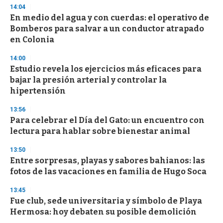
n
14:04
d
En medio del agua y con cuerdas: el operativo de
s
o
Bomberos para salvar a un conductor atrapado
f
en Colonia
3
3
s
14:00
e
Estudio revela los ejercicios más eficaces para
c
bajar la presión arterial y controlar la
o
n
hipertensión
d
s
13:56
Para celebrar el Día del Gato: un encuentro con
lectura para hablar sobre bienestar animal
13:50
Entre sorpresas, playas y sabores bahianos: las
fotos de las vacaciones en familia de Hugo Soca
13:45
Fue club, sede universitaria y símbolo de Playa
Hermosa: hoy debaten su posible demolición