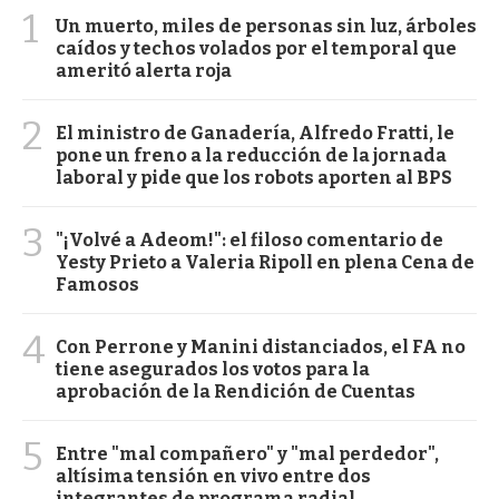
1
Un muerto, miles de personas sin luz, árboles
caídos y techos volados por el temporal que
ameritó alerta roja
2
El ministro de Ganadería, Alfredo Fratti, le
pone un freno a la reducción de la jornada
laboral y pide que los robots aporten al BPS
3
"¡Volvé a Adeom!": el filoso comentario de
Yesty Prieto a Valeria Ripoll en plena Cena de
Famosos
4
Con Perrone y Manini distanciados, el FA no
tiene asegurados los votos para la
aprobación de la Rendición de Cuentas
5
Entre "mal compañero" y "mal perdedor",
altísima tensión en vivo entre dos
integrantes de programa radial