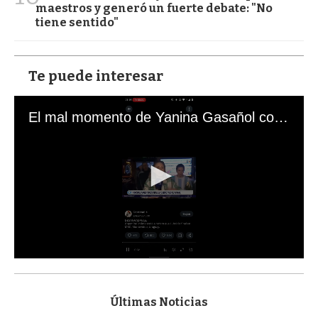
maestros y generó un fuerte debate: "No
tiene sentido"
Te puede interesar
El mal momento de Yanina Gasañol con un hincha argentino en "Subrayado"
0
s
e
c
Últimas Noticias
o