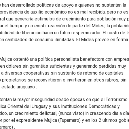
 han desarrollado políticas de apoyo a quienes no sustentan la
providencia de auxilio económico no es mal recibida, pero no es
oral que generaría estímulos de crecimiento para población muy 
r el tiempo y no existir reacción de parte del Mides, la població
bilidad de liberación hacia un futuro esperanzador. El costo de l
con cantidades de consumo ilimitadas. El Mides provee en forma
ujica ostentó una política personalista benefactora con empre
 en dólares sin garantías suficientes y generando perdidas muy
a a diversas cooperativas sin sustento de retorno de capitales
ropietarios se reconvirtieron e invirtieron en otros rubros, sin
l estado uruguayo .
stentan la mayor inseguridad desde épocas en que el Terrorismo
ica Oriental del Uruguay y sus Instituciones Democráticas y
, un crecimiento delictual, (nunca visto) in crescendo día a dí
or por el expresidente Mujica (Tupamaro) y en los 2 últimos gobi
amaro) .