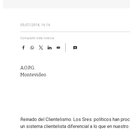
05/07/2018, 16:16
Compartir esta noticia
F
W
T
L
E
a
h
w
i
m
c
a
i
n
a
e
t
t
k
i
A.O.P.G.
b
s
t
e
l
o
A
e
d
Montevideo
o
p
r
I
k
p
n
Reinado del Clientelismo. Los Sres. políticos han pro
un sistema clientelista diferencial a lo que en nuestro