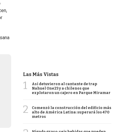
e
cen,
or
 sana
Las Más Vistas
1
Así detuvieron al cantante de trap
Nahuel One23 y a chilenos que
explotaron un cajero en Parque Miramar
2
Comenzó la construcción del edificio más
alto de América Latina: superará los 470
metros
Hígado graso: seis bebidas que pueden