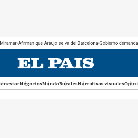
 Miramar
Afirman que Araujo se va del Barcelona
Gobierno demanda
ienestar
Negocios
Mundo
Rurales
Narrativas visuales
Opin