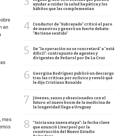
3
ayudar a cuidar la salud hepática y los
hábitos que las complementan
pobre
4
Conductor de "Subrayado" criticó el paro
n en
de maestros y generó un fuerte debate:
"No tiene sentido"
a
5
De "la operación no se concretará" a "está
difícil": contrapunto de agentes y
dirigentes de Peñarol por De La Cruz
sas
6
Georgina Rodríguez publicó un descargo
tras las críticas por su físico y reveló qué
le dijo Cristiano Ronaldo
7
Jóvenes, sanos y obsesionados con el
futuro: el nuevo boom de la medicina de
la longevidad llega a Uruguay
a, mes
8
“Inicia una nueva etapa”: la fecha clave
ernos
que anunció Liverpool por la
construcción del Nuevo Estadio