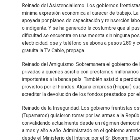
Reinado del Asistencialismo. Los gobiernos frentistas
mínima expresión económica al carecer de trabajo. La 
apoyada por planes de capacitación y reinserción lab
o indigente. Y se ha generado la costumbre que al pasa
dificultad se encuentra en una meseta sin ninguna posi
electricidad, ose y teléfono se abona a pesos 289 y 
gratuita la TV Cable, prepaga.
Reinado del Amiguismo. Sobremanera el gobierno de M
privadas a quienes asistió con prestamos millonarios
importantes a la banca país. También asistió a perdid
provistos por el Fondes. Alguna empresa (Frippur) sus p
acreditar la devolución de los fondos prestados por e
Reinado de la Inseguridad. Los gobierno frentistas o
(Tupamaros) quisieron tomar por las armas a la Repúbl
convalidando actualmente desde un régimen democrático
a mes y año a año. Administrado en el gobierno anteri
desde el Ministerio del Interior, por el Sr. Bonomi (Tup