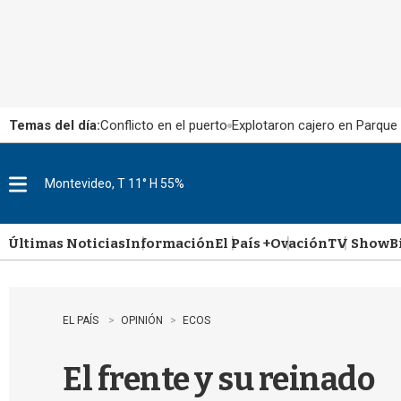
Temas del día:
Conflicto en el puerto
Explotaron cajero en Parque
Montevideo, T 11° H 55%
M
e
n
u
Últimas Noticias
Información
El País +
Ovación
TV Show
B
EL PAÍS
OPINIÓN
ECOS
El frente y su reinado