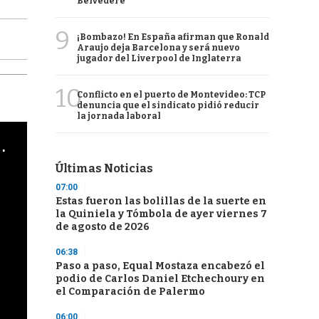
Belvedere
9
¡Bombazo! En España afirman que Ronald
Araujo deja Barcelona y será nuevo
jugador del Liverpool de Inglaterra
10
Conflicto en el puerto de Montevideo: TCP
denuncia que el sindicato pidió reducir
la jornada laboral
cha argentino en "Subrayado"
Últimas Noticias
07:00
Estas fueron las bolillas de la suerte en
la Quiniela y Tómbola de ayer viernes 7
de agosto de 2026
06:38
Paso a paso, Equal Mostaza encabezó el
podio de Carlos Daniel Etchechoury en
el Comparación de Palermo
06:00