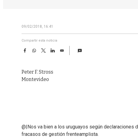
09/02/2018, 16:41
Compartir esta noticia
F
W
T
L
E
a
h
w
i
m
c
a
i
n
a
e
t
t
k
i
Peter F. Stross
b
s
t
e
l
o
A
e
d
Montevideo
o
p
r
I
k
p
n
@|Nos va bien a los uruguayos según declaraciones de
fracasos de gestión frenteamplista.