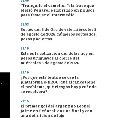
22:49
"Tranquilo el camello...": la frase que
eligió Peñarol e imprimió en pilusos
para festejar el Intermedio
21:53
Sorteo del 5 de Oro de este miércoles 5
de agosto de 2026: números sorteados,
pozos y aciertos
21:19
Esta es la cotización del dólar hoy en
pesos uruguayos al cierre del
miércoles 5 de agosto de 2026
21:16
¿Por qué está lenta o se cae la
cha argentino en "Subrayado"
plataforma e-BROU, qué alcance tiene
el problema, qué riesgos hay y cuándo
se resolverá?
21:15
El primer gol del argentino Leonel
Jaime en Peñarol: en una final y con
una definición de lujo