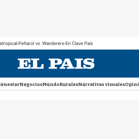
atropical
Peñarol vs. Wanderers
En Clave País
ienestar
Negocios
Mundo
Rurales
Narrativas visuales
Opin