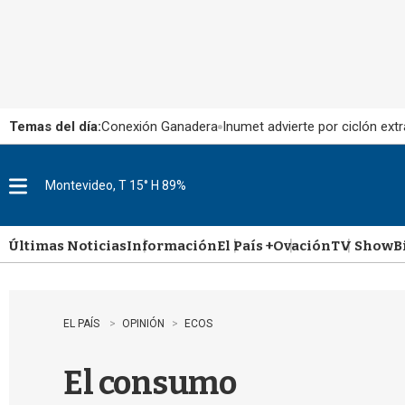
Temas del día:
Conexión Ganadera
Inumet advierte por ciclón extr
Montevideo, T 15° H 89%
M
e
n
u
Últimas Noticias
Información
El País +
Ovación
TV Show
B
EL PAÍS
OPINIÓN
ECOS
El consumo