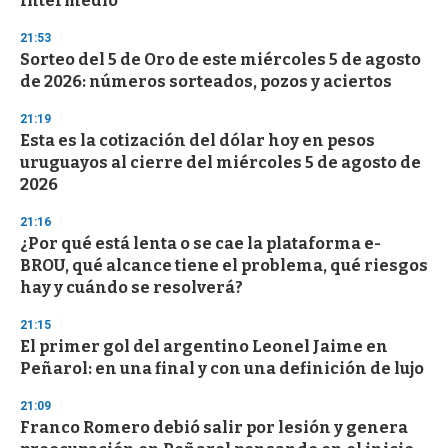
Intermedio
o
n
d
21:53
s
Sorteo del 5 de Oro de este miércoles 5 de agosto
de 2026: números sorteados, pozos y aciertos
21:19
Esta es la cotización del dólar hoy en pesos
uruguayos al cierre del miércoles 5 de agosto de
2026
21:16
¿Por qué está lenta o se cae la plataforma e-
BROU, qué alcance tiene el problema, qué riesgos
hay y cuándo se resolverá?
21:15
El primer gol del argentino Leonel Jaime en
Peñarol: en una final y con una definición de lujo
21:09
Franco Romero debió salir por lesión y genera