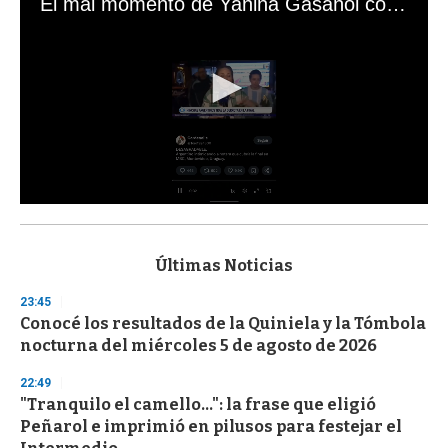
El mal momento de Yanina Gasañol con un hincha argentino en "Subrayado"
0
s
e
c
Últimas Noticias
o
n
23:45
d
Conocé los resultados de la Quiniela y la Tómbola
s
o
nocturna del miércoles 5 de agosto de 2026
f
3
22:49
3
s
"Tranquilo el camello...": la frase que eligió
e
Peñarol e imprimió en pilusos para festejar el
c