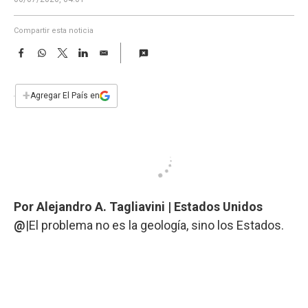
a
Compartir esta noticia
F
W
T
L
E
a
h
w
i
m
c
a
i
n
a
e
t
t
k
i
+
Agregar El País en
b
s
t
e
l
o
A
e
d
o
p
r
I
k
p
n
Por Alejandro A. Tagliavini | Estados Unidos
@
|El problema no es la geología, sino los Estados.