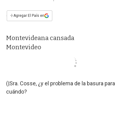
a
h
w
i
m
a
c
a
i
n
a
e
t
t
k
i
+
Agregar El País en
b
s
t
e
l
o
A
e
d
o
p
r
I
Montevideana cansada
k
p
n
Montevideo
(|Sra. Cosse, ¿y el problema de la basura para
cuándo?