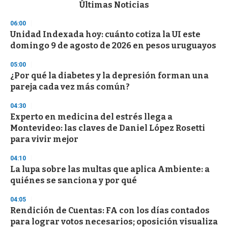
c
Últimas Noticias
o
n
06:00
d
Unidad Indexada hoy: cuánto cotiza la UI este
s
o
domingo 9 de agosto de 2026 en pesos uruguayos
f
3
05:00
3
s
¿Por qué la diabetes y la depresión forman una
e
pareja cada vez más común?
c
o
04:30
n
d
Experto en medicina del estrés llega a
s
Montevideo: las claves de Daniel López Rosetti
para vivir mejor
04:10
La lupa sobre las multas que aplica Ambiente: a
quiénes se sanciona y por qué
04:05
Rendición de Cuentas: FA con los días contados
para lograr votos necesarios; oposición visualiza