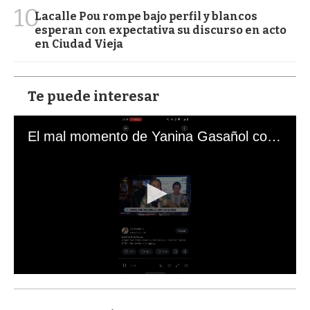
10
Lacalle Pou rompe bajo perfil y blancos
esperan con expectativa su discurso en acto
en Ciudad Vieja
Te puede interesar
El mal momento de Yanina Gasañol con un hincha argentino en "Subrayado"
0
s
e