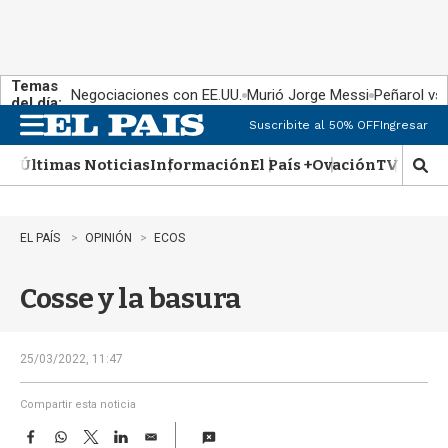
Temas
Negociaciones con EE.UU.
Murió Jorge Messi
Peñarol vs
del día:
Suscribite al 50% OFF
Ingresar
M
e
Últimas Noticias
Información
El País +
Ovación
TV Show
n
M
u
o
s
t
EL PAÍS
OPINIÓN
ECOS
r
a
Cosse y la basura
r
b
�
s
25/03/2022, 11:47
q
u
Compartir esta noticia
e
F
W
T
L
E
d