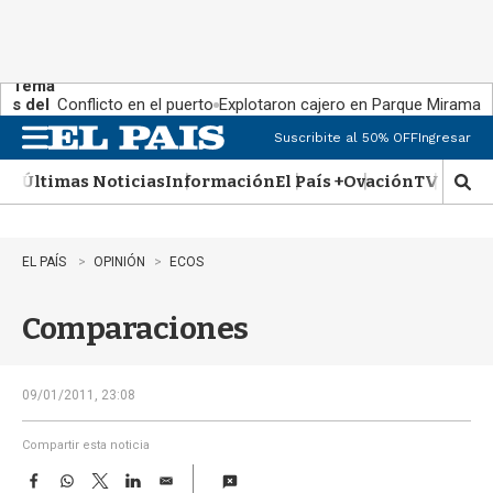
Tema
s del
Conflicto en el puerto
Explotaron cajero en Parque Miramar
día:
Suscribite al 50% OFF
Ingresar
M
e
Últimas Noticias
Información
El País +
Ovación
TV Show
n
M
u
o
s
t
EL PAÍS
OPINIÓN
ECOS
r
a
Comparaciones
r
b
�
s
09/01/2011, 23:08
q
u
Compartir esta noticia
e
F
W
T
L
E
d