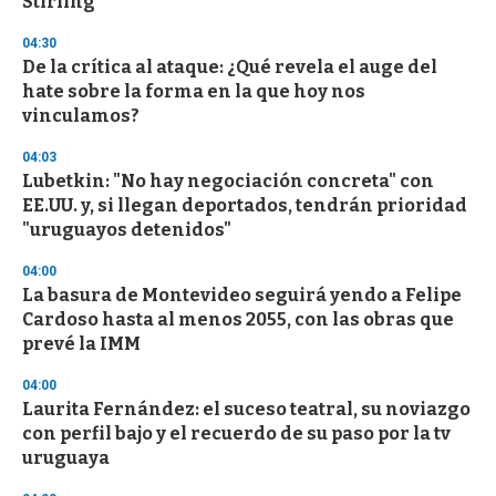
Stirling
d
s
04:30
De la crítica al ataque: ¿Qué revela el auge del
hate sobre la forma en la que hoy nos
vinculamos?
04:03
Lubetkin: "No hay negociación concreta" con
EE.UU. y, si llegan deportados, tendrán prioridad
"uruguayos detenidos"
04:00
La basura de Montevideo seguirá yendo a Felipe
Cardoso hasta al menos 2055, con las obras que
prevé la IMM
04:00
Laurita Fernández: el suceso teatral, su noviazgo
con perfil bajo y el recuerdo de su paso por la tv
uruguaya