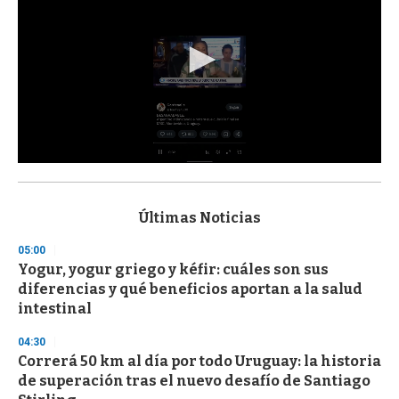
0
s
e
c
Últimas Noticias
o
n
05:00
d
Yogur, yogur griego y kéfir: cuáles son sus
s
o
diferencias y qué beneficios aportan a la salud
f
intestinal
3
3
s
04:30
e
Correrá 50 km al día por todo Uruguay: la historia
c
de superación tras el nuevo desafío de Santiago
o
n