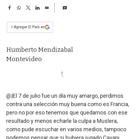
a
F
W
T
L
E
a
h
w
i
m
c
a
i
n
a
e
t
t
k
i
+
Agregar El País en
b
s
t
e
l
o
A
e
d
o
p
r
I
Humberto Mendizabal
k
p
n
Montevideo
@|El 7 de julio fue un día muy amargo, perdimos
contra una selección muy buena como es Francia,
pero no por eso tenemos que quedarnos con ese
resultado y menos echarle la culpa a Muslera,
como pude escuchar en varios medios, tampoco
podemos pensar que si hubiera jugado Cavani