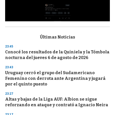
0
s
e
c
Últimas Noticias
o
n
23:45
d
Conocé los resultados de la Quiniela y la Tómbola
s
o
nocturna del jueves 6 de agosto de 2026
f
3
23:43
3
s
Uruguay cerró el grupo del Sudamericano
e
Femenino con derrota ante Argentina y jugará
c
por el quinto puesto
o
n
d
23:27
s
Altas y bajas de la Liga AUF: Albion se sigue
reforzando en ataque y contrató a Ignacio Neira
23:17