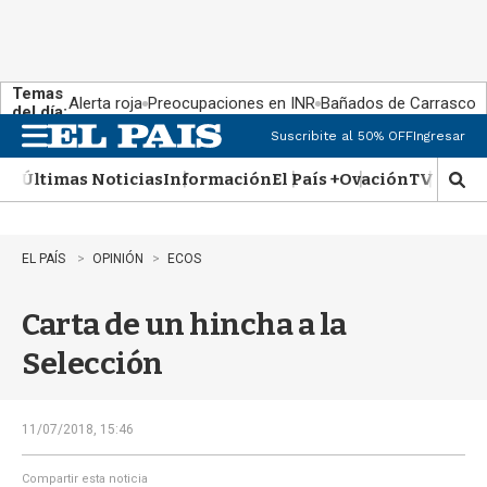
Temas
Alerta roja
Preocupaciones en INR
Bañados de Carrasco
del día:
Suscribite al 50% OFF
Ingresar
M
e
Últimas Noticias
Información
El País +
Ovación
TV Show
n
M
u
o
s
t
EL PAÍS
OPINIÓN
ECOS
r
a
Carta de un hincha a la
r
b
Selección
�
s
q
u
11/07/2018, 15:46
e
d
Compartir esta noticia