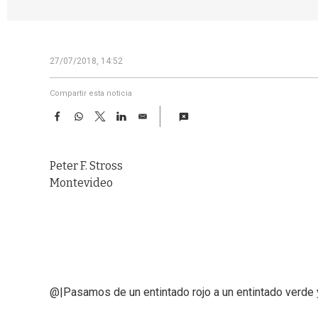
27/07/2018, 14:52
Compartir esta noticia
F
W
T
L
E
a
h
w
i
m
c
a
i
n
a
e
t
t
k
i
Peter F. Stross
b
s
t
e
l
o
A
e
d
Montevideo
o
p
r
I
k
p
n
@|Pasamos de un entintado rojo a un entintado verde y