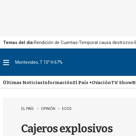
Temas del día:
Rendición de Cuentas
Temporal causa destrozos
Montevideo, T 10° H 67%
M
e
n
u
Últimas Noticias
Información
El País +
Ovación
TV Show
B
EL PAÍS
OPINIÓN
ECOS
Cajeros explosivos