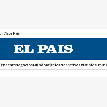
En Clave País
ienestar
Negocios
Mundo
Rurales
Narrativas visuales
Opin