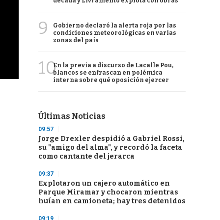
década y Livramento explota con obras
9
Gobierno declaró la alerta roja por las
condiciones meteorológicas en varias
zonas del país
10
En la previa a discurso de Lacalle Pou,
blancos se enfrascan en polémica
interna sobre qué oposición ejercer
Últimas Noticias
09:57
Jorge Drexler despidió a Gabriel Rossi,
su "amigo del alma", y recordó la faceta
como cantante del jerarca
09:37
Explotaron un cajero automático en
Parque Miramar y chocaron mientras
huían en camioneta; hay tres detenidos
09:19