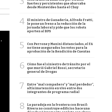
3
fuertes y persistentes que abarcaba
desde Montevideo hasta el Chuy
4
El ministro de Ganadería, Alfredo Fratti,
le pone un freno a la reducción de la
jornada laboral y pide que los robots
aporten al BPS
cha argentino en "Subrayado"
5
Con Perrone y Manini distanciados, el FA
no tiene asegurados los votos para la
aprobación de la Rendición de Cuentas
6
Cómo fue el siniestro de tránsito por el
que murió Gabriel Rossi, secretario
general de Drogas
7
Entre "mal compañero" y "mal perdedor",
altísima tensión en vivo entre dos
integrantes de programa radial
8
La paradoja en la frontera con Brasil:
Rivera no construye edificios hace una