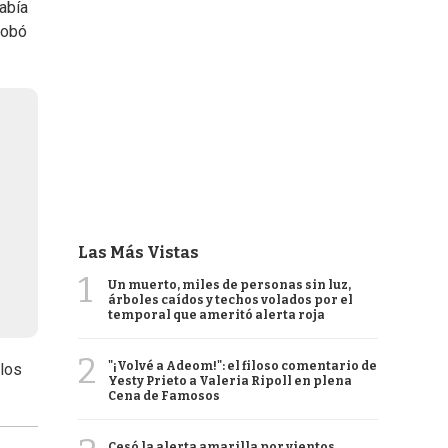
había
robó
Las Más Vistas
1
Un muerto, miles de personas sin luz,
árboles caídos y techos volados por el
temporal que ameritó alerta roja
2
"¡Volvé a Adeom!": el filoso comentario de
 los
Yesty Prieto a Valeria Ripoll en plena
Cena de Famosos
Cesó la alerta amarilla por vientos