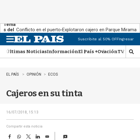
Tema
s del
Conflicto en el puerto
Explotaron cajero en Parque Miramar
día:
Suscribite al 50% OFF
Ingresar
M
e
Últimas Noticias
Información
El País +
Ovación
TV Show
n
M
u
o
s
t
EL PAÍS
OPINIÓN
ECOS
r
a
Cajeros en su tinta
r
b
�
s
16/07/2018, 15:13
q
u
Compartir esta noticia
e
F
W
T
L
E
d