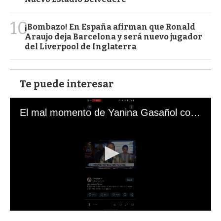
10
¡Bombazo! En España afirman que Ronald
Araujo deja Barcelona y será nuevo jugador
del Liverpool de Inglaterra
Te puede interesar
El mal momento de Yanina Gasañol con un hincha argentino en "Subrayado"
0