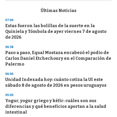
s
e
c
Últimas Noticias
o
n
07:00
d
Estas fueron las bolillas de la suerte en la
s
o
Quiniela y Tómbola de ayer viernes 7 de agosto
f
de 2026
3
3
s
06:38
e
Paso a paso, Equal Mostaza encabezó el podio de
c
Carlos Daniel Etchechoury en el Comparación de
o
n
Palermo
d
s
06:00
Unidad Indexada hoy: cuánto cotiza la UI este
sábado 8 de agosto de 2026 en pesos uruguayos
05:00
Yogur, yogur griego y kéfir: cuáles son sus
diferencias y qué beneficios aportan a la salud
intestinal