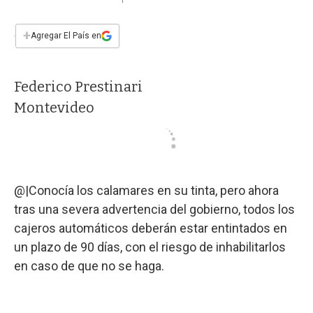
a
h
w
i
m
a
c
a
i
n
a
e
t
t
k
i
+
Agregar El País en
b
s
t
e
l
o
A
e
d
o
p
r
I
Federico Prestinari
k
p
n
Montevideo
@|Conocía los calamares en su tinta, pero ahora
tras una severa advertencia del gobierno, todos los
cajeros automáticos deberán estar entintados en
un plazo de 90 días, con el riesgo de inhabilitarlos
en caso de que no se haga.