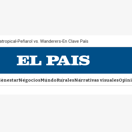
atropical
Peñarol vs. Wanderers
En Clave País
ienestar
Negocios
Mundo
Rurales
Narrativas visuales
Opin