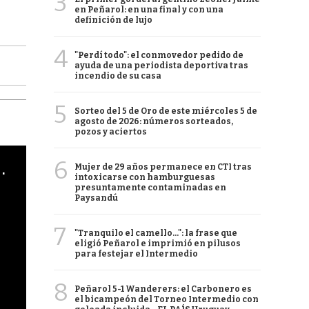
3
en Peñarol: en una final y con una
definición de lujo
4
"Perdí todo": el conmovedor pedido de
ayuda de una periodista deportiva tras
incendio de su casa
5
Sorteo del 5 de Oro de este miércoles 5 de
agosto de 2026: números sorteados,
pozos y aciertos
6
cha argentino en "Subrayado"
Mujer de 29 años permanece en CTI tras
intoxicarse con hamburguesas
presuntamente contaminadas en
Paysandú
7
"Tranquilo el camello...": la frase que
eligió Peñarol e imprimió en pilusos
para festejar el Intermedio
8
Peñarol 5-1 Wanderers: el Carbonero es
el bicampeón del Torneo Intermedio con