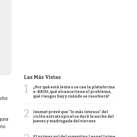
Las Más Vistas
1
¿Por qué está lenta o se cae la plataforma
e-BROU, qué alcance tiene el problema,
qué riesgos hay y cuándo se resolverá?
echo
2
Inumet prevé que "lo más intenso" del
ciclón extratropical se dará la noche del
guna
jueves y madrugada del viernes
 no
El primer gol del argentino Leonel Jaime