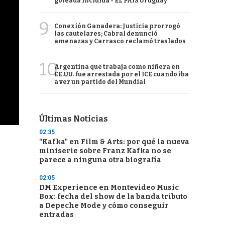
goleada incluida - EL PAÍS Uruguay
9
Conexión Ganadera: Justicia prorrogó
las cautelares; Cabral denunció
amenazas y Carrasco reclamó traslados
10
Argentina que trabaja como niñera en
EE.UU. fue arrestada por el ICE cuando iba
a ver un partido del Mundial
Últimas Noticias
02:35
"Kafka" en Film & Arts: por qué la nueva
miniserie sobre Franz Kafka no se
parece a ninguna otra biografía
02:05
DM Experience en Montevideo Music
Box: fecha del show de la banda tributo
a Depeche Mode y cómo conseguir
entradas