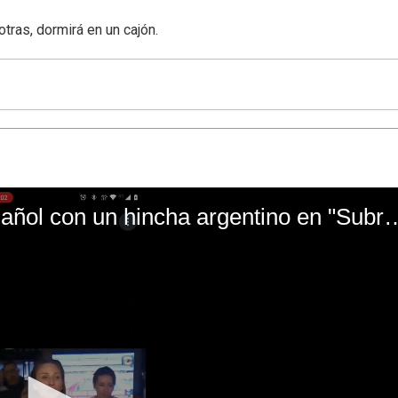
ras, dormirá en un cajón.
El mal momento de Yanina Gasañol con un hin