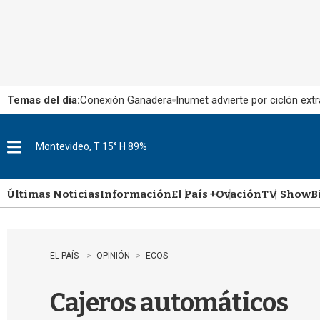
Temas del día:
Conexión Ganadera
Inumet advierte por ciclón extr
Montevideo, T 15° H 89%
M
e
n
u
Últimas Noticias
Información
El País +
Ovación
TV Show
B
EL PAÍS
OPINIÓN
ECOS
Cajeros automáticos