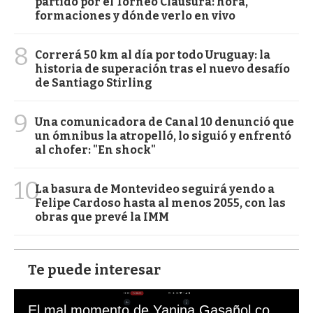
partido por el Torneo Clausura: hora,
formaciones y dónde verlo en vivo
8
Correrá 50 km al día por todo Uruguay: la
historia de superación tras el nuevo desafío
de Santiago Stirling
9
Una comunicadora de Canal 10 denunció que
un ómnibus la atropelló, lo siguió y enfrentó
al chofer: "En shock"
10
La basura de Montevideo seguirá yendo a
Felipe Cardoso hasta al menos 2055, con las
obras que prevé la IMM
Te puede interesar
El mal momento de Yanina Gasañol con un hincha argentino en "Subrayado"