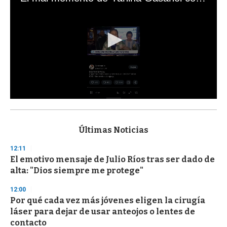
0
s
e
c
Últimas Noticias
o
n
12:11
d
El emotivo mensaje de Julio Ríos tras ser dado de
s
o
alta: "Dios siempre me protege"
f
3
12:00
3
s
Por qué cada vez más jóvenes eligen la cirugía
e
láser para dejar de usar anteojos o lentes de
c
contacto
o