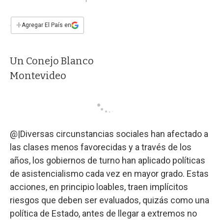
a
h
w
i
m
a
c
a
i
n
a
e
t
t
k
i
+
Agregar El País en
b
s
t
e
l
o
A
e
d
o
p
r
I
Un Conejo Blanco
k
p
n
Montevideo
@|Diversas circunstancias sociales han afectado a
las clases menos favorecidas y a través de los
años, los gobiernos de turno han aplicado políticas
de asistencialismo cada vez en mayor grado. Estas
acciones, en principio loables, traen implícitos
riesgos que deben ser evaluados, quizás como una
política de Estado, antes de llegar a extremos no