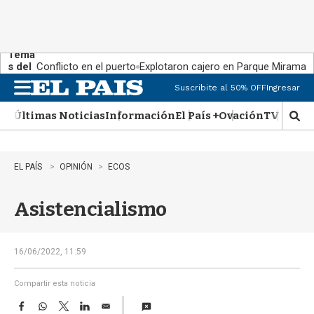
Tema
s del
Conflicto en el puerto
Explotaron cajero en Parque Miramar
día:
Suscribite al 50% OFF
Ingresar
M
e
Últimas Noticias
Información
El País +
Ovación
TV Show
n
M
u
o
s
t
EL PAÍS
OPINIÓN
ECOS
r
a
Asistencialismo
r
b
�
s
16/06/2022, 11:59
q
u
Compartir esta noticia
e
F
W
T
L
E
d