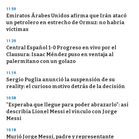
n
d
11:59
s
Emiratos Árabes Unidos afirma que Irán atacó
un petrolero en estrecho de Ormuz: no habría
víctimas
11:29
Central Español 1-0 Progreso en vivo por el
Clausura: Isaac Méndez puso en ventaja al
palermitano con un golazo
11:19
Sergio Puglia anunció la suspensión de su
reality: el curioso motivo detrás de la decisión
10:58
"Esperaba que llegue para poder abrazarlo": así
describía Lionel Messi el vínculo con Jorge
Messi
10:18
Murió Jorge Messi, padre y representante