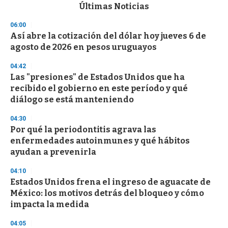
c
Últimas Noticias
o
n
06:00
d
Así abre la cotización del dólar hoy jueves 6 de
s
o
agosto de 2026 en pesos uruguayos
f
3
04:42
3
s
Las "presiones" de Estados Unidos que ha
e
recibido el gobierno en este período y qué
c
diálogo se está manteniendo
o
n
d
04:30
s
Por qué la periodontitis agrava las
enfermedades autoinmunes y qué hábitos
ayudan a prevenirla
04:10
Estados Unidos frena el ingreso de aguacate de
México: los motivos detrás del bloqueo y cómo
impacta la medida
04:05