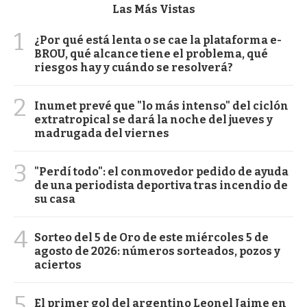
Las Más Vistas
1
¿Por qué está lenta o se cae la plataforma e-
BROU, qué alcance tiene el problema, qué
riesgos hay y cuándo se resolverá?
2
Inumet prevé que "lo más intenso" del ciclón
extratropical se dará la noche del jueves y
madrugada del viernes
3
"Perdí todo": el conmovedor pedido de ayuda
de una periodista deportiva tras incendio de
su casa
4
Sorteo del 5 de Oro de este miércoles 5 de
agosto de 2026: números sorteados, pozos y
aciertos
5
El primer gol del argentino Leonel Jaime en