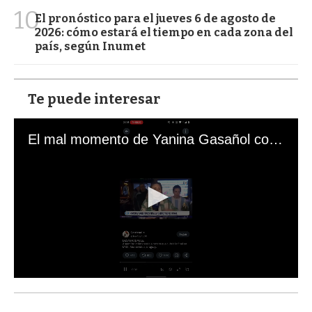
10
El pronóstico para el jueves 6 de agosto de
2026: cómo estará el tiempo en cada zona del
país, según Inumet
Te puede interesar
El mal momento de Yanina Gasañol con un hincha argentino en "Subrayado"
0
s
e