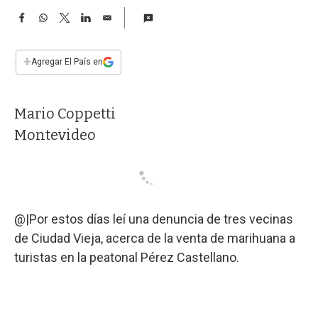
a
F
W
T
L
E
a
h
w
i
m
c
a
i
n
a
e
t
t
k
i
+
Agregar El País en
b
s
t
e
l
o
A
e
d
o
p
r
I
Mario Coppetti
k
p
n
Montevideo
@|Por estos días leí una denuncia de tres vecinas
de Ciudad Vieja, acerca de la venta de marihuana a
turistas en la peatonal Pérez Castellano.