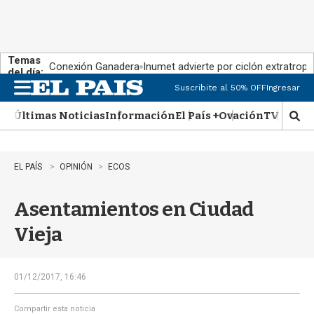
Temas
Conexión Ganadera
Inumet advierte por ciclón extratropi
del día:
Suscribite al 50% OFF
Ingresar
M
e
Últimas Noticias
Información
El País +
Ovación
TV Show
n
M
u
o
s
t
EL PAÍS
OPINIÓN
ECOS
r
a
Asentamientos en Ciudad
r
b
Vieja
�
s
q
u
01/12/2017, 16:46
e
d
Compartir esta noticia