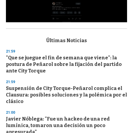
0
s
e
c
Últimas Noticias
o
n
21:59
d
"Que se juegue el fin de semana que viene": la
s
o
postura de Peñarol sobre la fijación del partido
f
ante City Torque
3
3
s
21:59
e
Suspensión de City Torque-Peñarol complica el
c
Clausura: posibles soluciones y la polémica por el
o
n
clásico
d
s
21:00
Javier Nóblega: "Fue un hackeo de una red
lumínica, tomaron una decisión un poco
apresurada"