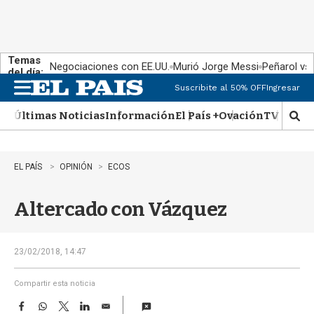
Temas
Negociaciones con EE.UU.
Murió Jorge Messi
Peñarol vs
del día:
Suscribite al 50% OFF
Ingresar
M
e
Últimas Noticias
Información
El País +
Ovación
TV Show
n
M
u
o
s
t
EL PAÍS
OPINIÓN
ECOS
r
a
Altercado con Vázquez
r
b
�
s
23/02/2018, 14:47
q
u
Compartir esta noticia
e
F
W
T
L
E
d