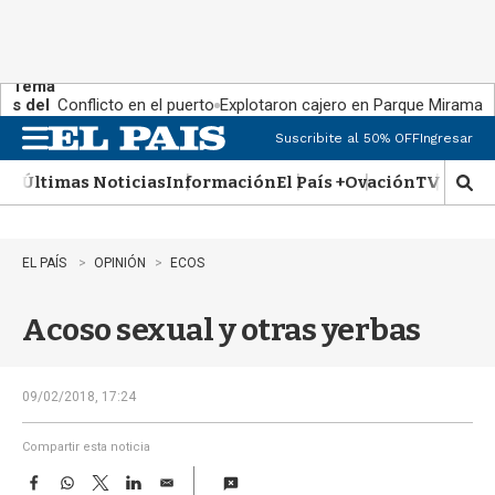
Tema
s del
Conflicto en el puerto
Explotaron cajero en Parque Miramar
día:
Suscribite al 50% OFF
Ingresar
M
e
Últimas Noticias
Información
El País +
Ovación
TV Show
n
M
u
o
s
t
EL PAÍS
OPINIÓN
ECOS
r
a
Acoso sexual y otras yerbas
r
b
�
s
09/02/2018, 17:24
q
u
Compartir esta noticia
e
F
W
T
L
E
d