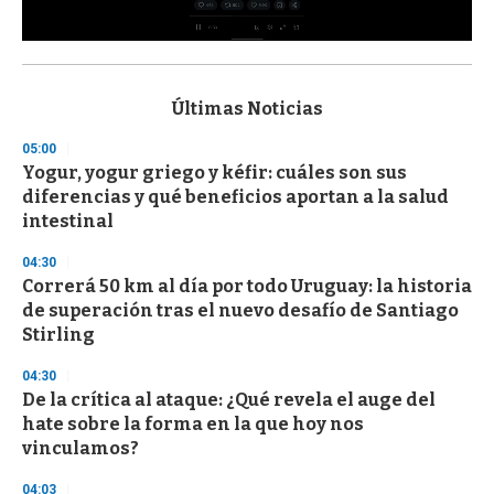
0
s
e
c
Últimas Noticias
o
n
05:00
d
Yogur, yogur griego y kéfir: cuáles son sus
s
o
diferencias y qué beneficios aportan a la salud
f
intestinal
3
3
s
04:30
e
Correrá 50 km al día por todo Uruguay: la historia
c
de superación tras el nuevo desafío de Santiago
o
n
Stirling
d
s
04:30
De la crítica al ataque: ¿Qué revela el auge del
hate sobre la forma en la que hoy nos
vinculamos?
04:03