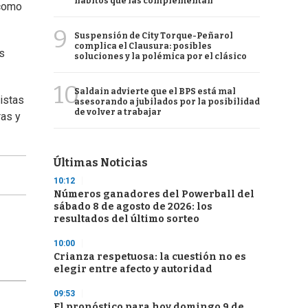
hábitos que las complementan
 como
9
Suspensión de City Torque-Peñarol
complica el Clausura: posibles
s
soluciones y la polémica por el clásico
10
Saldain advierte que el BPS está mal
istas
asesorando a jubilados por la posibilidad
de volver a trabajar
ras y
Últimas Noticias
10:12
Números ganadores del Powerball del
sábado 8 de agosto de 2026: los
resultados del último sorteo
10:00
Crianza respetuosa: la cuestión no es
elegir entre afecto y autoridad
09:53
El pronóstico para hoy domingo 9 de