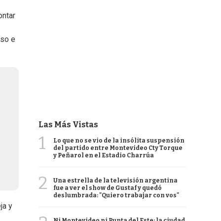
ontar
oso e
Las Más Vistas
1
Lo que no se vio de la insólita suspensión
del partido entre Montevideo Cty Torque
y Peñarol en el Estadio Charrúa
2
Una estrella de la televisión argentina
fue a ver el show de Gustaf y quedó
deslumbrada: "Quiero trabajar con vos"
ja y
Ni Montevideo ni Punta del Este: la ciudad