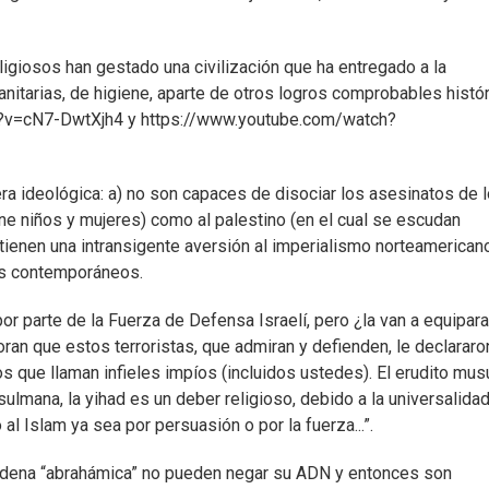
eligiosos han gestado una civilización que ha entregado a la
itarias, de higiene, aparte de otros logros comprobables histór
ch?v=cN7-DwtXjh4 y https://www.youtube.com/watch?
era ideológica: a) no son capaces de disociar los asesinatos de 
tiene niños y mujeres) como al palestino (en el cual se escudan
 tienen una intransigente aversión al imperialismo norteamerican
nos contemporáneos.
or parte de la Fuerza de Defensa Israelí, pero ¿la van a equipara
ran que estos terroristas, que admiran y defienden, le declararo
los que llaman infieles impíos (incluidos ustedes). El erudito mu
ulmana, la yihad es un deber religioso, debido a la universalida
 al Islam ya sea por persuasión o por la fuerza...”.
 cadena “abrahámica” no pueden negar su ADN y entonces son