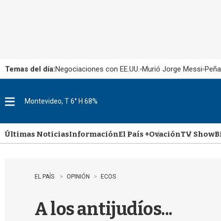
Temas del día:
Negociaciones con EE.UU.
Murió Jorge Messi
Peña
Montevideo, T 6° H 68%
M
e
n
u
Últimas Noticias
Información
El País +
Ovación
TV Show
B
EL PAÍS
OPINIÓN
ECOS
A los antijudíos...