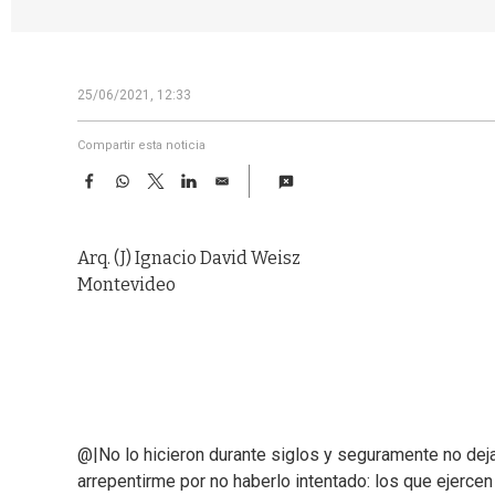
25/06/2021, 12:33
Compartir esta noticia
F
W
T
L
E
a
h
w
i
m
c
a
i
n
a
e
t
t
k
i
Arq. (J) Ignacio David Weisz
b
s
t
e
l
o
A
e
d
Montevideo
o
p
r
I
k
p
n
@|No lo hicieron durante siglos y seguramente no dejar
arrepentirme por no haberlo intentado: los que ejercen 