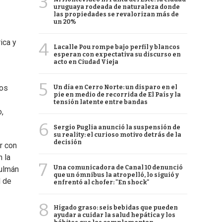
3
uruguaya rodeada de naturaleza donde
las propiedades se revalorizan más de
un 20%
ica y
4
Lacalle Pou rompe bajo perfil y blancos
esperan con expectativa su discurso en
acto en Ciudad Vieja
5
los
Un día en Cerro Norte: un disparo en el
pie en medio de recorrida de El País y la
tensión latente entre bandas
o,
6
Sergio Puglia anunció la suspensión de
su reality: el curioso motivo detrás de la
decisión
r con
n la
7
Una comunicadora de Canal 10 denunció
sulmán
que un ómnibus la atropelló, lo siguió y
d de
enfrentó al chofer: "En shock"
8
Hígado graso: seis bebidas que pueden
ayudar a cuidar la salud hepática y los