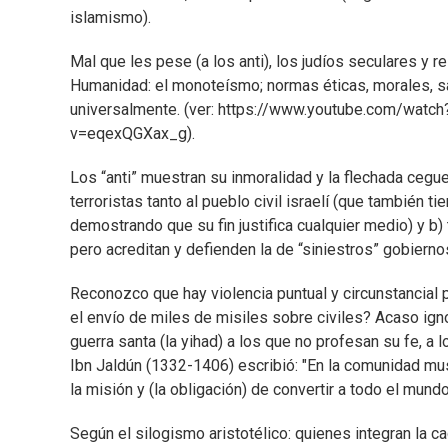
islamismo).
Mal que les pese (a los anti), los judíos seculares y r
Humanidad: el monoteísmo; normas éticas, morales, san
universalmente. (ver: https://www.youtube.com/wat
v=eqexQGXax_g).
Los “anti” muestran su inmoralidad y la flechada cegu
terroristas tanto al pueblo civil israelí (que también 
demostrando que su fin justifica cualquier medio) y b)
pero acreditan y defienden la de “siniestros” gobier
Reconozco que hay violencia puntual y circunstancial p
el envío de miles de misiles sobre civiles? Acaso igno
guerra santa (la yihad) a los que no profesan su fe, a 
Ibn Jaldún (1332-1406) escribió: "En la comunidad mus
la misión y (la obligación) de convertir a todo el mundo
Según el silogismo aristotélico: quienes integran la