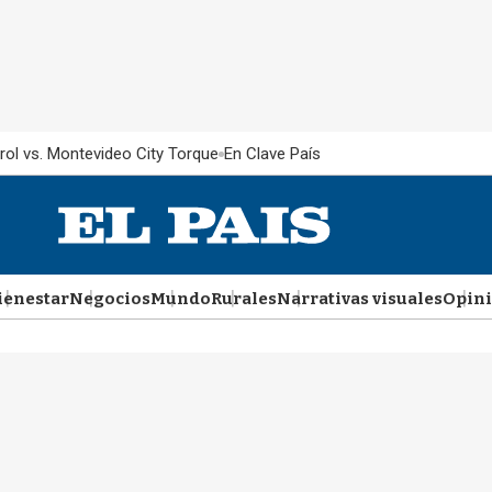
rol vs. Montevideo City Torque
En Clave País
ienestar
Negocios
Mundo
Rurales
Narrativas visuales
Opin