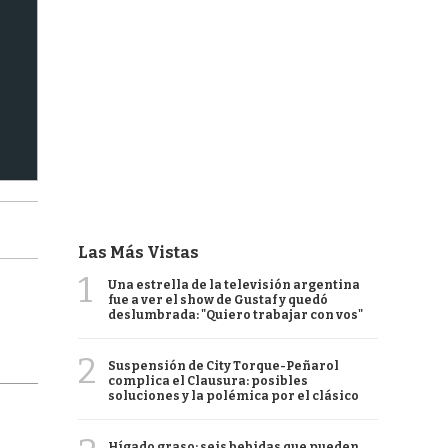
Las Más Vistas
1
Una estrella de la televisión argentina
fue a ver el show de Gustaf y quedó
deslumbrada: "Quiero trabajar con vos"
2
Suspensión de City Torque-Peñarol
complica el Clausura: posibles
soluciones y la polémica por el clásico
Hígado graso: seis bebidas que pueden