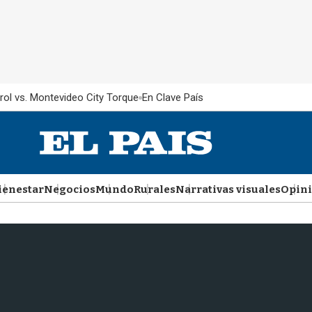
rol vs. Montevideo City Torque
En Clave País
ienestar
Negocios
Mundo
Rurales
Narrativas visuales
Opin