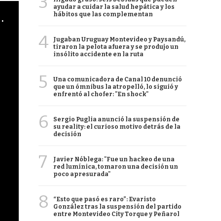
3
ayudar a cuidar la salud hepática y los
cha argentino en "Subrayado"
hábitos que las complementan
4
Jugaban Uruguay Montevideo y Paysandú,
tiraron la pelota afuera y se produjo un
insólito accidente en la ruta
5
Una comunicadora de Canal 10 denunció
que un ómnibus la atropelló, lo siguió y
enfrentó al chofer: "En shock"
6
Sergio Puglia anunció la suspensión de
su reality: el curioso motivo detrás de la
decisión
7
Javier Nóblega: "Fue un hackeo de una
red lumínica, tomaron una decisión un
poco apresurada"
8
“Esto que pasó es raro”: Evaristo
González tras la suspensión del partido
entre Montevideo City Torque y Peñarol