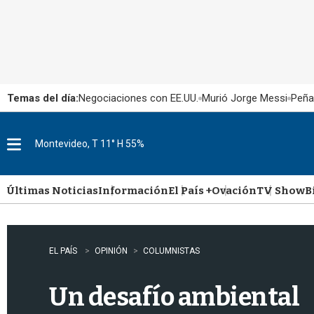
Temas del día:
Negociaciones con EE.UU.
Murió Jorge Messi
Peña
Montevideo, T 11° H 55%
M
e
n
u
Últimas Noticias
Información
El País +
Ovación
TV Show
B
EL PAÍS
OPINIÓN
COLUMNISTAS
Un desafío ambiental