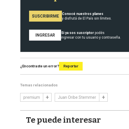
Conocé nuestros planes
SUSCRIBIRME
y disfrutá de El País sin límites.
Si ya sos suscriptor
podés
INGRESAR
ingresar con tu usuario y contraseña.
¿Encontraste un error?
Reportar
Temas relacionados
premium
Juan Oribe Stemmer
Te puede interesar