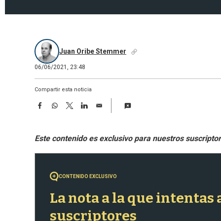
Juan Oribe Stemmer
06/06/2021, 23:48
Compartir esta noticia
F
W
T
L
E
a
h
w
i
m
c
a
i
n
a
e
t
t
k
i
b
s
t
e
l
o
A
e
d
o
p
r
I
k
p
n
CONTENIDO EXCLUSIVO
La nota a la que intentas
suscriptores