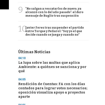
9
"No salgan a rescatarlos de nuevo, ya
alcanzó con lo del año pasado": el duro
mensaje de Ruglio tras suspensión
10
Javier Feres tras suspender el partido
entre Torque y Peñarol: “Soy yo el que
decide cuando se juega y cuando no”
Últimas Noticias
04:10
La lupa sobre las multas que aplica
Ambiente: a quiénes se sanciona y por
qué
04:05
Rendición de Cuentas: FA con los días
contados para lograr votos necesarios;
oposición visualiza apoyo a proyectos
aparte