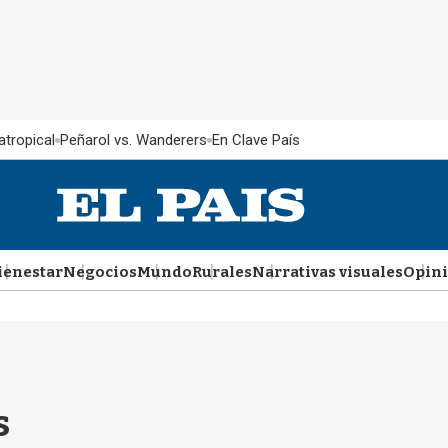
atropical
Peñarol vs. Wanderers
En Clave País
ienestar
Negocios
Mundo
Rurales
Narrativas visuales
Opin
s