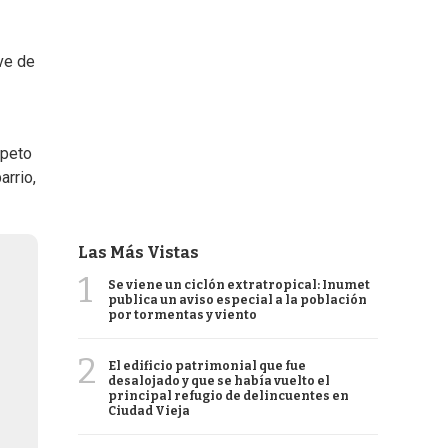
ve de
speto
arrio,
Las Más Vistas
1
Se viene un ciclón extratropical: Inumet
publica un aviso especial a la población
por tormentas y viento
2
El edificio patrimonial que fue
desalojado y que se había vuelto el
principal refugio de delincuentes en
Ciudad Vieja