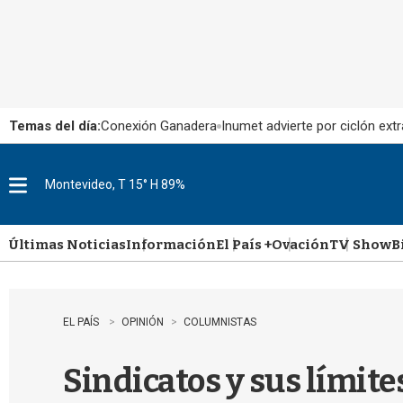
Temas del día:
Conexión Ganadera
Inumet advierte por ciclón extr
Montevideo, T 15° H 89%
M
e
n
u
Últimas Noticias
Información
El País +
Ovación
TV Show
B
EL PAÍS
OPINIÓN
COLUMNISTAS
Sindicatos y sus límite