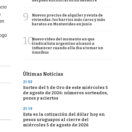
después encontraron un desastre
acio
9
n
Nuevos precios de alquiler y venta de
viviendas: los barrios más caros y más
en
baratos en Montevideo en junio
logo
10
Nuevo video del momento en que
sindicalista argentino alcanzó a
influencer cuando ella iba a tomar un
ómnibus
Últimas Noticias
21:53
Sorteo del 5 de Oro de este miércoles 5
de agosto de 2026: números sorteados,
pozos y aciertos
21:19
Esta es la cotización del dólar hoy en
pesos uruguayos al cierre del
miércoles 5 de agosto de 2026