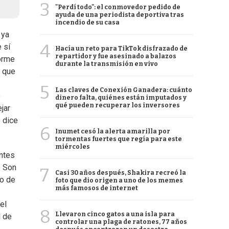
3
"Perdí todo": el conmovedor pedido de
ayuda de una periodista deportiva tras
incendio de su casa
 ya
4
 sí
Hacía un reto para TikTok disfrazado de
repartidor y fue asesinado a balazos
norme
durante la transmisión en vivo
l que
5
Las claves de Conexión Ganadera: cuánto
o
dinero falta, quiénes están imputados y
qué pueden recuperar los inversores
jar
 dice
6
Inumet cesó la alerta amarilla por
tormentas fuertes que regía para este
miércoles
entes
. Son
7
Casi 30 años después, Shakira recreó la
so de
foto que dio origen a uno de los memes
más famosos de internet
el
8
Llevaron cinco gatos a una isla para
l de
controlar una plaga de ratones, 77 años