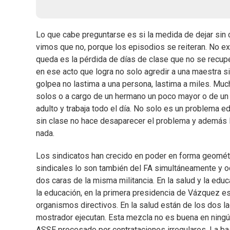
Lo que cabe preguntarse es si la medida de dejar sin c
vimos que no, porque los episodios se reiteran. No exi
queda es la pérdida de días de clase que no se recup
en ese acto que logra no solo agredir a una maestra s
golpea no lastima a una persona, lastima a miles. Mu
solos o a cargo de un hermano un poco mayor o de un
adulto y trabaja todo el día. No solo es un problema 
sin clase no hace desaparecer el problema y además lo
nada.
Los sindicatos han crecido en poder en forma geométri
sindicales lo son también del FA simultáneamente y 
dos caras de la misma militancia. En la salud y la edu
la educación, en la primera presidencia de Vázquez e
organismos directivos. En la salud están de los dos la
mostrador ejecutan. Esta mezcla no es buena en ningún
ASSE procesado por contrataciones irregulares. La ba