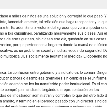
lase a miles de niños es una solución y corregirá lo que pasó. Y
ste, lamentablemente, tal reflexión que haga recapacitar y lo que
erarán. Es además una victoria del agresor que verá un poder e
ino a los chiquilines, paralizando masivamente sus clases. Así e
chos de esos gurises, sin clases ese día, quedarán en sus casas
 vecino, porque pertenecen a hogares donde la mamá es el únic
educativo, es un problema social y muchas veces de seguridad. De
 multiplica. ¿Es socialmente legítima la medida? El gobierno no
ca. La confusión entre gobierno y sindicato es lo común. Dirig
ocupan bancas o asambleas gremiales sin cambiarse el uniforme
cación además se les ha transferido poder institucional. En el ca
ste compró paz sindical otorgándoles representación en los
dos del mostrador: administran y controlan lo que del otro lado d
 ámbito, y terminó en el período pasado con un director sindica
se del problema está en poner a gobernar a quienes no están