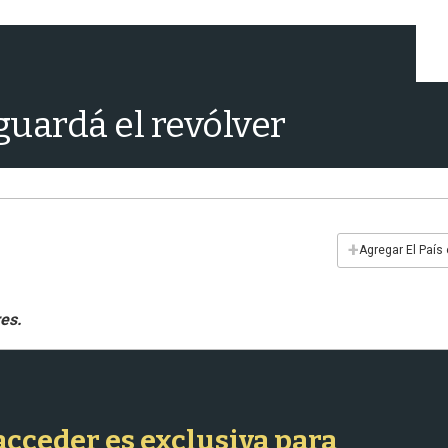
 guardá el revólver
+
Agregar El País
 acceder es exclusiva para