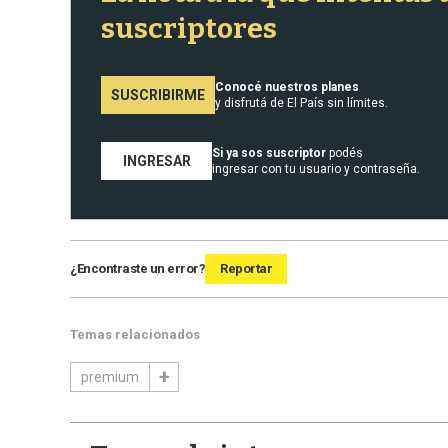
suscriptores
Conocé nuestros planes
SUSCRIBIRME
y disfrutá de El País sin límites.
Si ya sos suscriptor
podés
INGRESAR
ingresar con tu usuario y contraseña.
¿Encontraste un error?
Reportar
Temas relacionados
premium