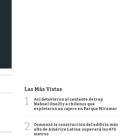
Las Más Vistas
1
Así detuvieron al cantante de trap
Nahuel One23 y a chilenos que
explotaron un cajero en Parque Miramar
2
Comenzó la construcción del edificio más
alto de América Latina: superará los 470
metros