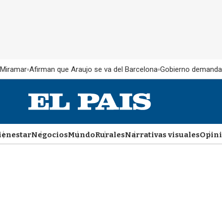
 Miramar
Afirman que Araujo se va del Barcelona
Gobierno demanda
ienestar
Negocios
Mundo
Rurales
Narrativas visuales
Opin