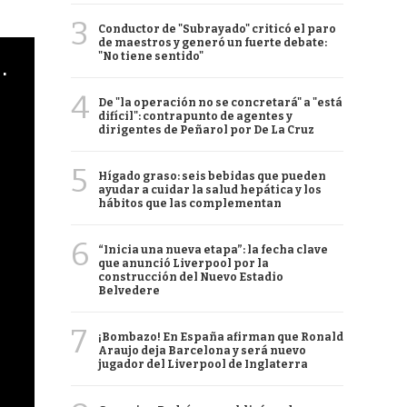
3
Conductor de "Subrayado" criticó el paro
de maestros y generó un fuerte debate:
"No tiene sentido"
cha argentino en "Subrayado"
4
De "la operación no se concretará" a "está
difícil": contrapunto de agentes y
dirigentes de Peñarol por De La Cruz
5
Hígado graso: seis bebidas que pueden
ayudar a cuidar la salud hepática y los
hábitos que las complementan
6
“Inicia una nueva etapa”: la fecha clave
que anunció Liverpool por la
construcción del Nuevo Estadio
Belvedere
7
¡Bombazo! En España afirman que Ronald
Araujo deja Barcelona y será nuevo
jugador del Liverpool de Inglaterra