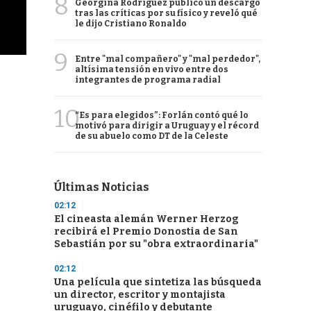
8
Georgina Rodríguez publicó un descargo
tras las críticas por su físico y reveló qué
le dijo Cristiano Ronaldo
9
Entre "mal compañero" y "mal perdedor",
altísima tensión en vivo entre dos
integrantes de programa radial
10
“Es para elegidos”: Forlán contó qué lo
motivó para dirigir a Uruguay y el récord
de su abuelo como DT de la Celeste
Últimas Noticias
02:12
El cineasta alemán Werner Herzog
recibirá el Premio Donostia de San
Sebastián por su "obra extraordinaria"
02:12
Una película que sintetiza las búsqueda
un director, escritor y montajista
uruguayo, cinéfilo y debutante