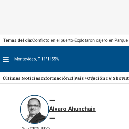
Temas del día:
Conflicto en el puerto
Explotaron cajero en Parque
Montevideo, T 11° H 55%
M
e
n
u
Últimas Noticias
Información
El País +
Ovación
TV Show
B
Álvaro Ahunchain
19/02/2025, 03:25