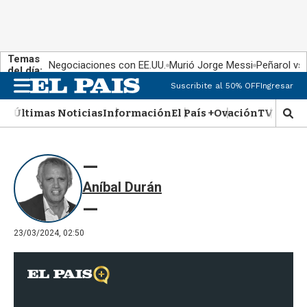
Temas
Negociaciones con EE.UU.
Murió Jorge Messi
Peñarol vs
del día:
Suscribite al 50% OFF
Ingresar
M
e
Últimas Noticias
Información
El País +
Ovación
TV Show
n
M
u
o
s
t
r
Aníbal Durán
a
r
b
�
23/03/2024, 02:50
s
q
u
e
d