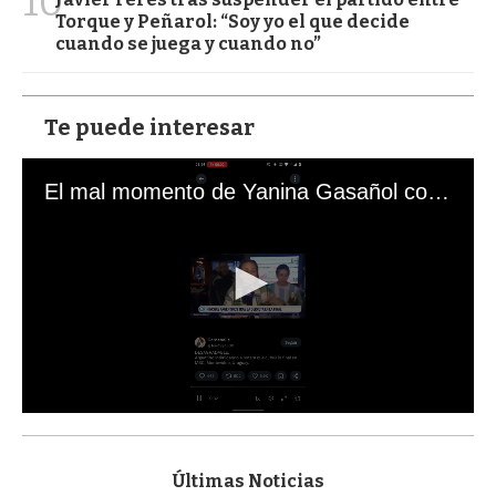
10
Torque y Peñarol: “Soy yo el que decide
cuando se juega y cuando no”
Te puede interesar
El mal momento de Yanina Gasañol con un hincha argentino en "Subrayado"
0
s
e
c
Últimas Noticias
o