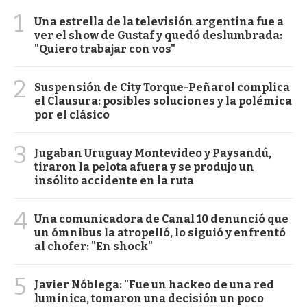
1
Una estrella de la televisión argentina fue a
ver el show de Gustaf y quedó deslumbrada:
"Quiero trabajar con vos"
2
Suspensión de City Torque-Peñarol complica
el Clausura: posibles soluciones y la polémica
por el clásico
3
Jugaban Uruguay Montevideo y Paysandú,
tiraron la pelota afuera y se produjo un
insólito accidente en la ruta
4
Una comunicadora de Canal 10 denunció que
un ómnibus la atropelló, lo siguió y enfrentó
al chofer: "En shock"
5
Javier Nóblega: "Fue un hackeo de una red
lumínica, tomaron una decisión un poco