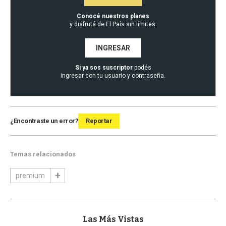
Conocé nuestros planes
y disfrutá de El País sin límites.
INGRESAR
Si ya sos suscriptor
podés
ingresar con tu usuario y contraseña.
¿Encontraste un error?
Reportar
Temas relacionados
premium
Las Más Vistas