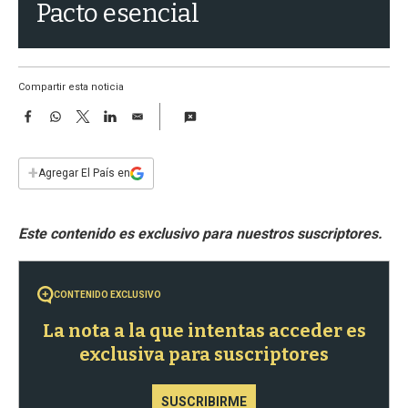
a
Pacto esencial
Compartir esta noticia
F
W
T
L
E
a
h
w
i
m
c
a
i
n
a
e
t
t
k
i
+
Agregar El País en
b
s
t
e
l
o
A
e
d
o
p
r
I
k
p
n
CONTENIDO EXCLUSIVO
La nota a la que intentas acceder es
exclusiva para suscriptores
SUSCRIBIRME