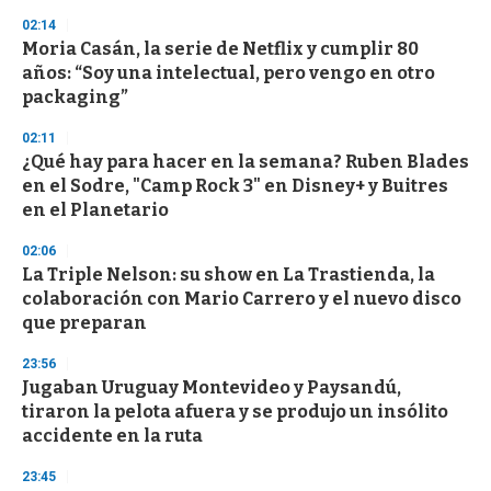
n
02:14
d
Moria Casán, la serie de Netflix y cumplir 80
s
o
años: “Soy una intelectual, pero vengo en otro
f
packaging”
3
3
s
02:11
e
¿Qué hay para hacer en la semana? Ruben Blades
c
en el Sodre, "Camp Rock 3" en Disney+ y Buitres
o
n
en el Planetario
d
s
02:06
La Triple Nelson: su show en La Trastienda, la
colaboración con Mario Carrero y el nuevo disco
que preparan
23:56
Jugaban Uruguay Montevideo y Paysandú,
tiraron la pelota afuera y se produjo un insólito
accidente en la ruta
23:45