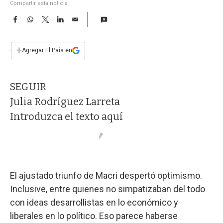
a
Compartir esta noticia
F
W
T
L
E
a
h
w
i
m
c
a
i
n
a
e
t
t
k
i
+
Agregar El País en
b
s
t
e
l
o
A
e
d
o
p
r
I
SEGUIR
k
p
n
Julia Rodríguez Larreta
Introduzca el texto aquí
El ajustado triunfo de Macri despertó optimismo.
Inclusive, entre quienes no simpatizaban del todo
con ideas desarrollistas en lo económico y
liberales en lo político. Eso parece haberse