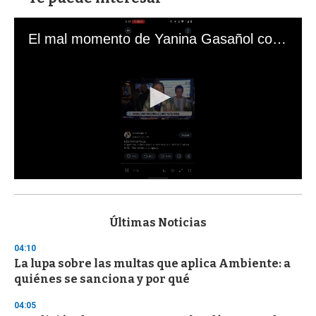
El mal momento de Yanina Gasañol con un hincha argentino en "Subrayado"
0
s
e
c
Últimas Noticias
o
n
04:10
d
La lupa sobre las multas que aplica Ambiente: a
s
o
quiénes se sanciona y por qué
f
3
04:05
3