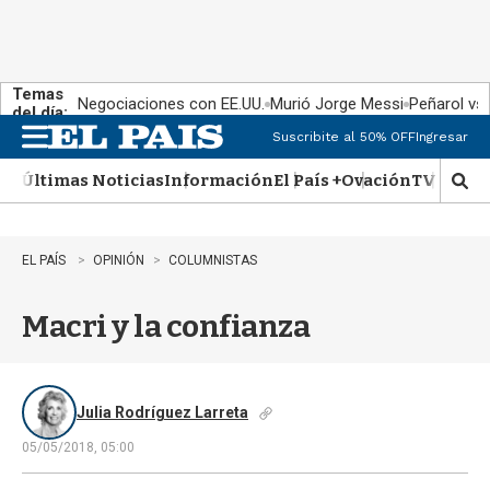
Temas
Negociaciones con EE.UU.
Murió Jorge Messi
Peñarol vs
del día:
Suscribite al 50% OFF
Ingresar
M
e
Últimas Noticias
Información
El País +
Ovación
TV Show
n
M
u
o
s
t
EL PAÍS
OPINIÓN
COLUMNISTAS
r
a
Macri y la confianza
r
b
�
s
q
Julia Rodríguez Larreta
u
05/05/2018, 05:00
e
d