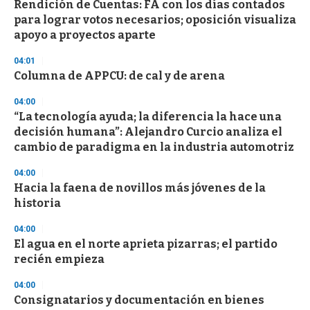
s
Rendición de Cuentas: FA con los días contados
e
para lograr votos necesarios; oposición visualiza
c
apoyo a proyectos aparte
o
n
d
04:01
s
Columna de APPCU: de cal y de arena
04:00
“La tecnología ayuda; la diferencia la hace una
decisión humana”: Alejandro Curcio analiza el
cambio de paradigma en la industria automotriz
04:00
Hacia la faena de novillos más jóvenes de la
historia
04:00
El agua en el norte aprieta pizarras; el partido
recién empieza
04:00
Consignatarios y documentación en bienes