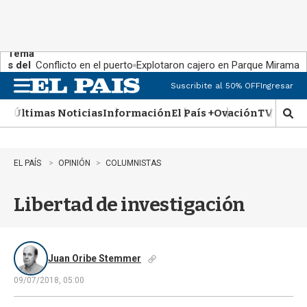
Tema
s del
Conflicto en el puerto
Explotaron cajero en Parque Miramar
día:
Suscribite al 50% OFF
Ingresar
M
e
Últimas Noticias
Información
El País +
Ovación
TV Show
n
M
u
o
s
t
EL PAÍS
OPINIÓN
COLUMNISTAS
r
a
Libertad de investigación
r
b
�
s
q
Juan Oribe Stemmer
u
09/07/2018, 05:00
e
d