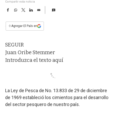
a
Compartir esta noticia
F
W
T
L
E
a
h
w
i
m
c
a
i
n
a
e
t
t
k
i
+
Agregar El País en
b
s
t
e
l
o
A
e
d
o
p
r
I
SEGUIR
k
p
n
Juan Oribe Stemmer
Introduzca el texto aquí
La Ley de Pesca de No. 13.833 de 29 de diciembre
de 1969 estableció los cimientos para el desarrollo
del sector pesquero de nuestro país.