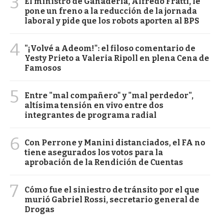
3
El ministro de Ganadería, Alfredo Fratti, le
pone un freno a la reducción de la jornada
laboral y pide que los robots aporten al BPS
4
"¡Volvé a Adeom!": el filoso comentario de
Yesty Prieto a Valeria Ripoll en plena Cena de
Famosos
5
Entre "mal compañero" y "mal perdedor",
altísima tensión en vivo entre dos
integrantes de programa radial
6
Con Perrone y Manini distanciados, el FA no
tiene asegurados los votos para la
aprobación de la Rendición de Cuentas
7
Cómo fue el siniestro de tránsito por el que
murió Gabriel Rossi, secretario general de
Drogas