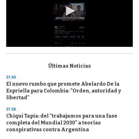
0
s
e
c
Últimas Noticias
o
n
21:45
d
El nuevo rumbo que promete Abelardo De la
s
o
Espriella para Colombia: "Orden, autoridad y
f
libertad"
3
3
s
21:26
e
Chiqui Tapia: del "trabajamos para una fase
c
completa del Mundial 2030" a teorías
o
n
conspirativas contra Argentina
d
s