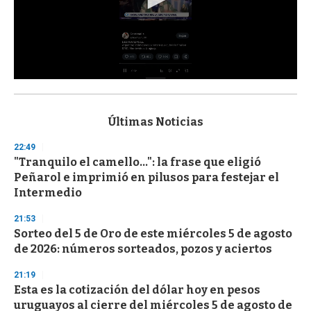
0
s
e
c
Últimas Noticias
o
n
22:49
d
"Tranquilo el camello...": la frase que eligió
s
o
Peñarol e imprimió en pilusos para festejar el
f
Intermedio
3
3
s
21:53
e
Sorteo del 5 de Oro de este miércoles 5 de agosto
c
de 2026: números sorteados, pozos y aciertos
o
n
d
21:19
s
Esta es la cotización del dólar hoy en pesos
uruguayos al cierre del miércoles 5 de agosto de