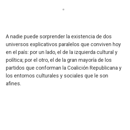
a
o
p
r
I
k
p
n
A nadie puede sorprender la existencia de dos
universos explicativos paralelos que conviven hoy
en el país: por un lado, el de la izquierda cultural y
política; por el otro, el de la gran mayoría de los
partidos que conforman la Coalición Republicana y
los entornos culturales y sociales que le son
afines.