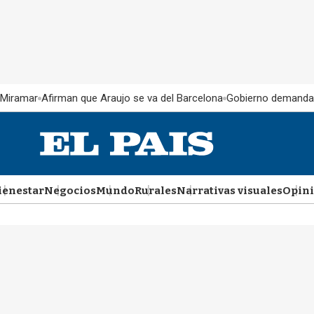
 Miramar
Afirman que Araujo se va del Barcelona
Gobierno demanda
ienestar
Negocios
Mundo
Rurales
Narrativas visuales
Opin