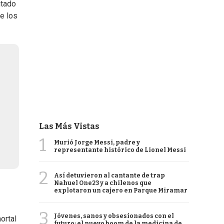
ntado
de los
Las Más Vistas
1
Murió Jorge Messi, padre y
representante histórico de Lionel Messi
2
Así detuvieron al cantante de trap
Nahuel One23 y a chilenos que
explotaron un cajero en Parque Miramar
3
Jóvenes, sanos y obsesionados con el
ortal
futuro: el nuevo boom de la medicina de