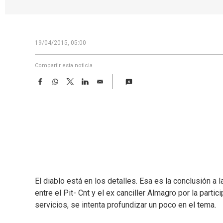
19/04/2015, 05:00
Compartir esta noticia
F
W
T
L
E
a
h
w
i
m
c
a
i
n
a
e
t
t
k
i
b
s
t
e
l
o
A
e
d
o
p
r
I
k
p
n
El diablo está en los detalles. Esa es la conclusión a 
entre el Pit- Cnt y el ex canciller Almagro por la part
servicios, se intenta profundizar un poco en el tema.