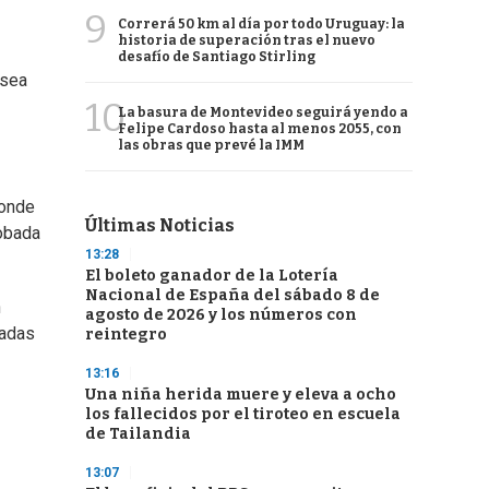
9
Correrá 50 km al día por todo Uruguay: la
historia de superación tras el nuevo
desafío de Santiago Stirling
 sea
10
La basura de Montevideo seguirá yendo a
Felipe Cardoso hasta al menos 2055, con
las obras que prevé la IMM
donde
Últimas Noticias
robada
13:28
El boleto ganador de la Lotería
Nacional de España del sábado 8 de
n
agosto de 2026 y los números con
tadas
reintegro
13:16
Una niña herida muere y eleva a ocho
los fallecidos por el tiroteo en escuela
de Tailandia
13:07