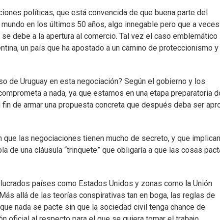
ciones políticas, que está convencida de que buena parte del
 mundo en los últimos 50 años, algo innegable pero que a veces
 se debe a la apertura al comercio. Tal vez el caso emblemático
gentina, un país que ha apostado a un camino de proteccionismo y
reso de Uruguay en esta negociación? Según el gobierno y los
se comprometa a nada, ya que estamos en una etapa preparatoria 
 el fin de armar una propuesta concreta que después deba ser ap
n que las negociaciones tienen mucho de secreto, y que implica
a de una cláusula “trinquete” que obligaría a que las cosas pac
olucrados países como Estados Unidos y zonas como la Unión
s allá de las teorías conspirativas tan en boga, las reglas de
que nada se pacte sin que la sociedad civil tenga chance de
 oficial al respecto para el que se quiera tomar el trabajo.