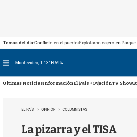
Temas del día:
Conflicto en el puerto
Explotaron cajero en Parque
Montevideo, T 13° H 59%
M
e
n
u
Últimas Noticias
Información
El País +
Ovación
TV Show
B
EL PAÍS
OPINIÓN
COLUMNISTAS
La pizarra y el TISA