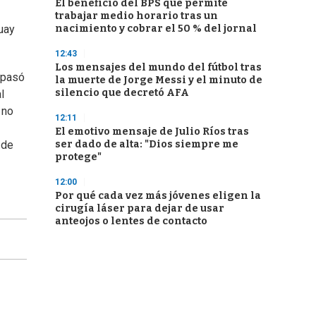
El beneficio del BPS que permite
trabajar medio horario tras un
nacimiento y cobrar el 50 % del jornal
guay
12:43
Los mensajes del mundo del fútbol tras
 pasó
la muerte de Jorge Messi y el minuto de
silencio que decretó AFA
l
 no
12:11
El emotivo mensaje de Julio Ríos tras
ser dado de alta: "Dios siempre me
 de
protege"
12:00
Por qué cada vez más jóvenes eligen la
cirugía láser para dejar de usar
anteojos o lentes de contacto