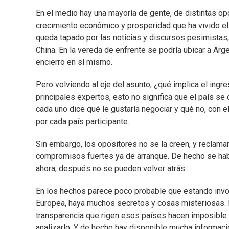
En el medio hay una mayoría de gente, de distintas op
crecimiento económico y prosperidad que ha vivido el
queda tapado por las noticias y discursos pesimistas,
China. En la vereda de enfrente se podría ubicar a Ar
encierro en sí mismo.
Pero volviendo al eje del asunto, ¿qué implica el ing
principales expertos, esto no significa que el país 
cada uno dice qué le gustaría negociar y qué no, con
por cada país participante.
Sin embargo, los opositores no se la creen, y reclama
compromisos fuertes ya de arranque. De hecho se habl
ahora, después no se pueden volver atrás.
En los hechos parece poco probable que estando inv
Europea, haya muchos secretos y cosas misteriosas. Má
transparencia que rigen esos países hacen imposible 
analizarlo. Y de hecho hay disponible mucha información