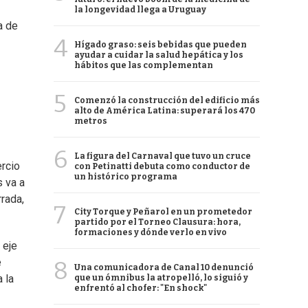
la longevidad llega a Uruguay
a de
4
Hígado graso: seis bebidas que pueden
ayudar a cuidar la salud hepática y los
hábitos que las complementan
5
Comenzó la construcción del edificio más
alto de América Latina: superará los 470
metros
6
La figura del Carnaval que tuvo un cruce
ercio
con Petinatti debuta como conductor de
un histórico programa
s va a
rrada,
7
City Torque y Peñarol en un prometedor
partido por el Torneo Clausura: hora,
formaciones y dónde verlo en vivo
 eje
e
8
Una comunicadora de Canal 10 denunció
 la
que un ómnibus la atropelló, lo siguió y
enfrentó al chofer: "En shock"