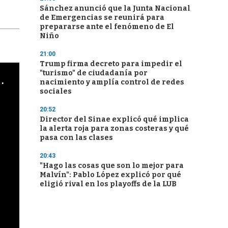
Sánchez anunció que la Junta Nacional
de Emergencias se reunirá para
prepararse ante el fenómeno de El
Niño
21:00
Trump firma decreto para impedir el
"turismo" de ciudadanía por
cha argentino en "Subrayado"
nacimiento y amplía control de redes
sociales
20:52
Director del Sinae explicó qué implica
la alerta roja para zonas costeras y qué
pasa con las clases
20:43
"Hago las cosas que son lo mejor para
Malvín": Pablo López explicó por qué
eligió rival en los playoffs de la LUB