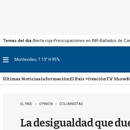
Temas del día:
Alerta roja
Preocupaciones en INR
Bañados de Ca
Montevideo, T 13° H 95%
M
e
n
u
Últimas Noticias
Información
El País +
Ovación
TV Show
B
EL PAÍS
OPINIÓN
COLUMNISTAS
La desigualdad que du