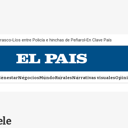
rrasco
Líos entre Policía e hinchas de Peñarol
En Clave País
ienestar
Negocios
Mundo
Rurales
Narrativas visuales
Opin
ele