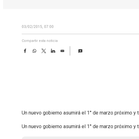
03/02/2015, 07:00
Compartir esta noticia
F
W
T
L
E
a
h
w
i
m
c
a
i
n
a
e
t
t
k
i
b
s
t
e
l
o
A
e
d
o
p
r
I
k
p
n
Un nuevo gobierno asumirá el 1° de marzo próximo y te
Un nuevo gobierno asumirá el 1° de marzo próximo y te