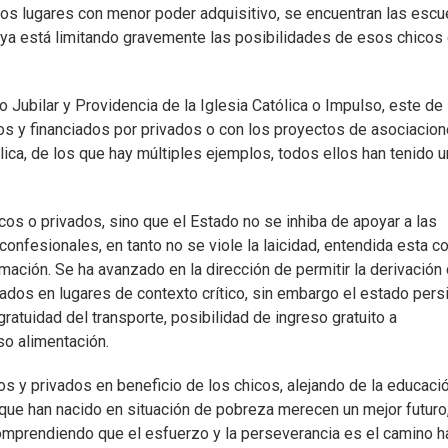
os lugares con menor poder adquisitivo, se encuentran las escu
n ya está limitando gravemente las posibilidades de esos chicos
 Jubilar y Providencia de la Iglesia Católica o Impulso, este de
dos y financiados por privados o con los proyectos de asociacio
ica, de los que hay múltiples ejemplos, todos ellos han tenido u
cos o privados, sino que el Estado no se inhiba de apoyar a las
 confesionales, en tanto no se viole la laicidad, entendida esta 
rmación. Se ha avanzado en la dirección de permitir la derivación
ados en lugares de contexto crítico, sin embargo el estado pers
ratuidad del transporte, posibilidad de ingreso gratuito a
so alimentación.
cos y privados en beneficio de los chicos, alejando de la educaci
 que han nacido en situación de pobreza merecen un mejor futuro,
comprendiendo que el esfuerzo y la perseverancia es el camino h