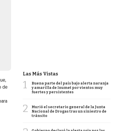
Las Más Vistas
ue,
1
Buena parte del país bajo alerta naranja
o de
y amarilla de Inumet por vientos muy
fuertes y persistentes
para
2
Murió el secretario general de la Junta
Nacional de Drogas tras un siniestro de
tránsito
Gobierno declaró la alerta roja por las