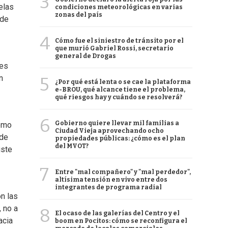
3
elas
condiciones meteorológicas en varias
zonas del país
 de
4
Cómo fue el siniestro de tránsito por el
que murió Gabriel Rossi, secretario
general de Drogas
nes
n
5
¿Por qué está lenta o se cae la plataforma
e-BROU, qué alcance tiene el problema,
qué riesgos hay y cuándo se resolverá?
6
Gobierno quiere llevar mil familias a
como
Ciudad Vieja aprovechando ocho
 de
propiedades públicas: ¿cómo es el plan
del MVOT?
iste
7
Entre "mal compañero" y "mal perdedor",
altísima tensión en vivo entre dos
integrantes de programa radial
ón las
 no a
8
El ocaso de las galerías del Centro y el
acia
boom en Pocitos: cómo se reconfigura el