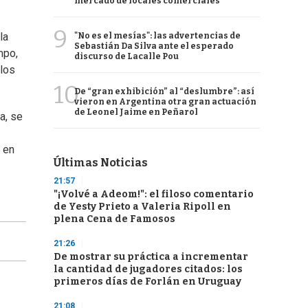
mercado de locales comerciales
9
la
"No es el mesías": las advertencias de
Sebastián Da Silva ante el esperado
mpo,
discurso de Lacalle Pou
los
10
De “gran exhibición” al “deslumbre”: así
vieron en Argentina otra gran actuación
de Leonel Jaime en Peñarol
a, se
 en
Últimas Noticias
21:57
"¡Volvé a Adeom!": el filoso comentario
de Yesty Prieto a Valeria Ripoll en
plena Cena de Famosos
21:26
De mostrar su práctica a incrementar
la cantidad de jugadores citados: los
primeros días de Forlán en Uruguay
21:08