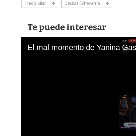
liceo jubilar
Casilda Echevarría
Te puede interesar