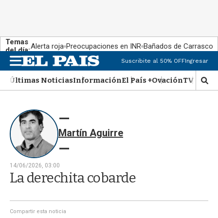
Temas
Alerta roja
Preocupaciones en INR
Bañados de Carrasco
del día:
Suscribite al 50% OFF
Ingresar
M
e
Últimas Noticias
Información
El País +
Ovación
TV Show
n
M
u
o
s
t
r
Martín Aguirre
a
r
b
�
14/06/2026, 03:00
s
La derechita cobarde
q
u
e
d
Compartir esta noticia