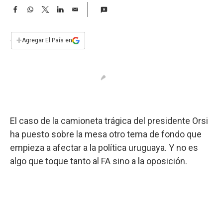
a
F
W
T
L
E
a
h
w
i
m
c
a
i
n
a
e
t
t
k
i
+
Agregar El País en
b
s
t
e
l
o
A
e
d
o
p
r
I
k
p
n
El caso de la camioneta trágica del presidente Orsi
ha puesto sobre la mesa otro tema de fondo que
empieza a afectar a la política uruguaya. Y no es
algo que toque tanto al FA sino a la oposición.