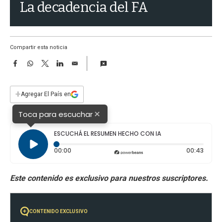
a
La decadencia del FA
Compartir esta noticia
F
W
T
L
E
a
h
w
i
m
c
a
i
n
a
e
t
t
k
i
+
Agregar El País en
b
s
t
e
l
o
A
e
d
×
Toca para escuchar
o
p
r
I
k
p
n
ESCUCHÁ EL RESUMEN HECHO CON IA
Tiempo transcurrido: 0 segundos
Durac
00:00
00:43
CONTENIDO EXCLUSIVO