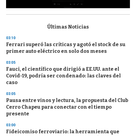
0
s
e
c
Últimas Noticias
o
n
03:10
d
Ferrari superó las críticas y agotó el stock de su
s
o
primer auto eléctrico en solo dos meses
f
3
03:05
3
s
Fauci, el científico que dirigió a EE.UU. ante el
e
Covid-19, podría ser condenado: las claves del
c
caso
o
n
d
03:05
s
Pausa entre vinos y lectura, la propuesta del Club
Cerro Chapeu para conectar con el tiempo
presente
03:00
Fideicomiso ferroviario: la herramienta que