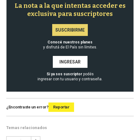
La nota a la que intentas acceder es
exclusiva para suscriptores
SUSCRIBIRME
Conocé nuestros planes
y disfrutá de El País sin límites.
INGRESAR
Si ya sos suscriptor
podés
ingresar con tu usuario y contraseña.
¿Encontraste un error?
Reportar
Temas relacionados