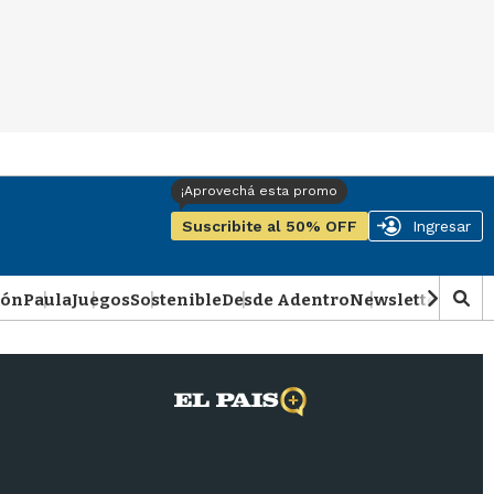
Suscribite al 50% OFF
Ingresar
ión
Paula
Juegos
Sostenible
Desde Adentro
Newsletter
Podca
M
o
s
t
r
a
r
b
�