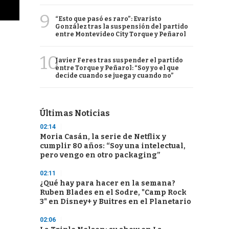
9
“Esto que pasó es raro”: Evaristo
González tras la suspensión del partido
entre Montevideo City Torque y Peñarol
10
Javier Feres tras suspender el partido
entre Torque y Peñarol: “Soy yo el que
decide cuando se juega y cuando no”
Últimas Noticias
02:14
Moria Casán, la serie de Netflix y
cumplir 80 años: “Soy una intelectual,
pero vengo en otro packaging”
02:11
¿Qué hay para hacer en la semana?
Ruben Blades en el Sodre, "Camp Rock
3" en Disney+ y Buitres en el Planetario
02:06