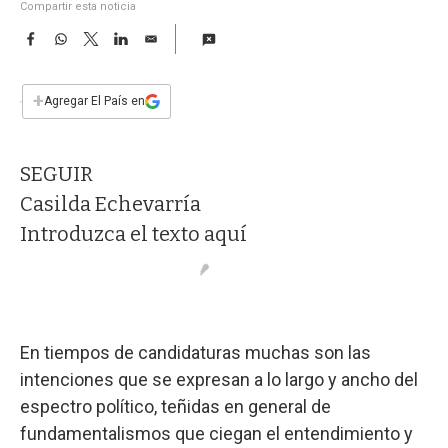
a
Compartir esta noticia
F
W
T
L
E
a
h
w
i
m
c
a
i
n
a
e
t
t
k
i
+
Agregar El País en
b
s
t
e
l
o
A
e
d
o
p
r
I
SEGUIR
k
p
n
Casilda Echevarría
Introduzca el texto aquí
En tiempos de candidaturas muchas son las
intenciones que se expresan a lo largo y ancho del
espectro político, teñidas en general de
fundamentalismos que ciegan el entendimiento y