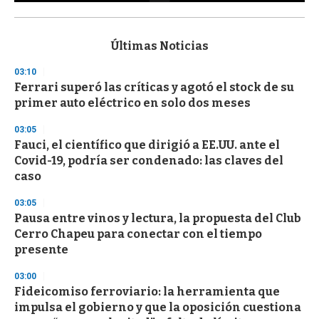
0
s
e
c
Últimas Noticias
o
n
03:10
d
Ferrari superó las críticas y agotó el stock de su
s
o
primer auto eléctrico en solo dos meses
f
3
03:05
3
s
Fauci, el científico que dirigió a EE.UU. ante el
e
Covid-19, podría ser condenado: las claves del
c
caso
o
n
d
03:05
s
Pausa entre vinos y lectura, la propuesta del Club
Cerro Chapeu para conectar con el tiempo
presente
03:00
Fideicomiso ferroviario: la herramienta que
impulsa el gobierno y que la oposición cuestiona