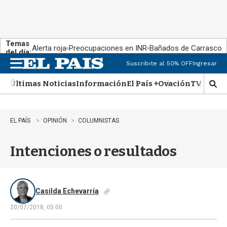
Temas
Alerta roja
Preocupaciones en INR
Bañados de Carrasco
del día:
Suscribite al 50% OFF
Ingresar
M
e
Últimas Noticias
Información
El País +
Ovación
TV Show
n
M
u
o
s
t
EL PAÍS
OPINIÓN
COLUMNISTAS
r
a
Intenciones o resultados
r
b
�
s
q
Casilda Echevarría
u
20/07/2018, 05:00
e
d