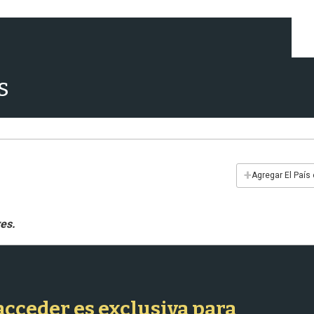
s
+
Agregar El País
 acceder es exclusiva para