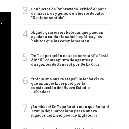
3
Conductor de "Subrayado" criticó el paro
de maestros y generó un fuerte debate:
"No tiene sentido"
cha argentino en "Subrayado"
4
Hígado graso: seis bebidas que pueden
ayudar a cuidar la salud hepática y los
hábitos que las complementan
5
De "la operación no se concretará" a "está
difícil": contrapunto de agentes y
dirigentes de Peñarol por De La Cruz
6
“Inicia una nueva etapa”: la fecha clave
que anunció Liverpool por la
construcción del Nuevo Estadio
Belvedere
7
¡Bombazo! En España afirman que Ronald
Araujo deja Barcelona y será nuevo
jugador del Liverpool de Inglaterra