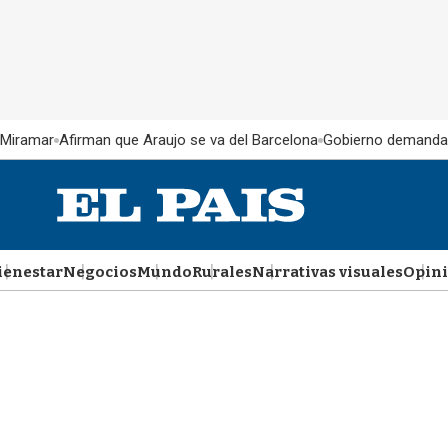
 Miramar
Afirman que Araujo se va del Barcelona
Gobierno demanda
ienestar
Negocios
Mundo
Rurales
Narrativas visuales
Opin