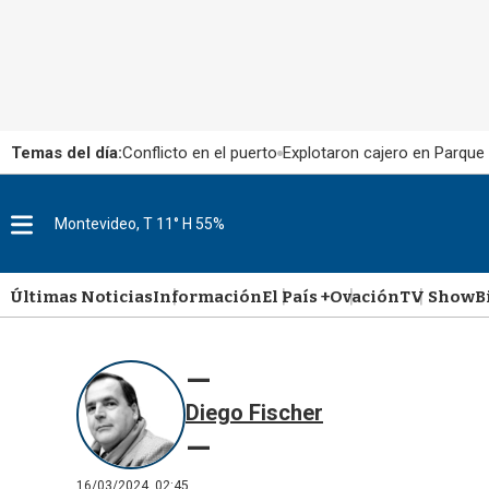
Temas del día:
Conflicto en el puerto
Explotaron cajero en Parque
Montevideo, T 11° H 55%
M
e
n
u
Últimas Noticias
Información
El País +
Ovación
TV Show
B
Diego Fischer
16/03/2024, 02:45