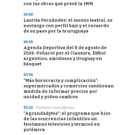
con las obras que prevé la IMM
04:00
Laurita Fernández: el suceso teatral, su
noviazgo con perfil bajo y el recuerdo
de su paso por la tv uruguaya
04:00
Agenda Deportiva del 8 de agosto de
2026: Peñarol por el Clausura, fútbol
argentino, amistosos y Uruguay en
básquet
03:56
"Más burocracia y complicación":
supermercados y comercios cuestionan
medida de informar precios por
unidad y piden cambios
03:42
Exclusivo suscriptores
"Agrandadytos": el programa que hizo
de las ocurrencias infantiles un
fenómeno televisivo y terminó en
polémica