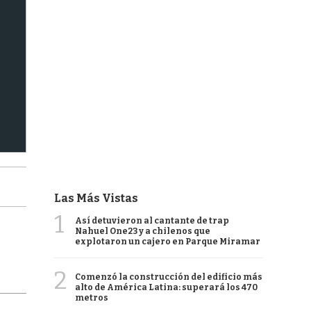
Las Más Vistas
1
Así detuvieron al cantante de trap
Nahuel One23 y a chilenos que
explotaron un cajero en Parque Miramar
2
Comenzó la construcción del edificio más
alto de América Latina: superará los 470
metros