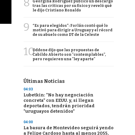
8
Georgina Rodríguez publicó un descargo
tras las críticas por su físico y reveló qué
le dijo Cristiano Ronaldo
9
“Es para elegidos”: Forlán contó qué lo
motivó para dirigir a Uruguay y el récord
de su abuelo como DT de la Celeste
10
Oddone dijo que las propuestas de
Cabildo Abierto son "contemplables",
pero requieren una "ley aparte"
Últimas Noticias
04:03
Lubetkin: "No hay negociación
concreta" con EEUU. y, si llegan
deportados, tendrán prioridad
"uruguayos detenidos"
04:00
La basura de Montevideo seguirá yendo
a Felipe Cardoso hasta al menos 2055,