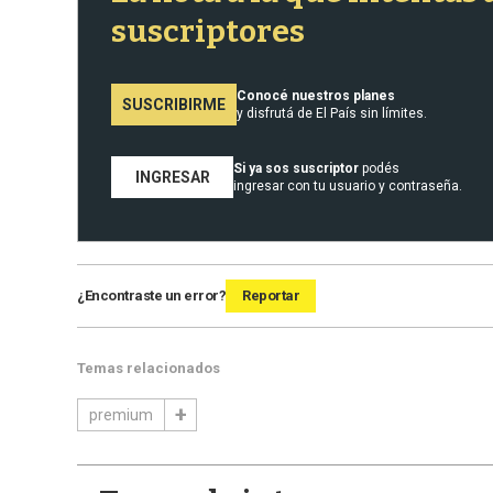
suscriptores
Conocé nuestros planes
SUSCRIBIRME
y disfrutá de El País sin límites.
Si ya sos suscriptor
podés
INGRESAR
ingresar con tu usuario y contraseña.
¿Encontraste un error?
Reportar
Temas relacionados
premium