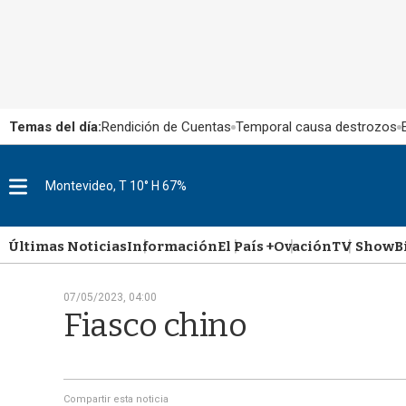
Temas del día:
Rendición de Cuentas
Temporal causa destrozos
Montevideo, T 10° H 67%
M
e
n
u
Últimas Noticias
Información
El País +
Ovación
TV Show
B
07/05/2023, 04:00
Fiasco chino
Compartir esta noticia