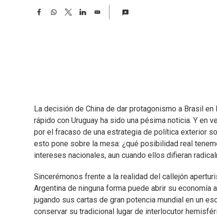
F
W
T
L
E
a
h
w
i
m
c
a
i
n
a
e
t
t
k
i
b
s
t
e
l
o
A
e
d
o
p
r
I
k
p
n
La decisión de China de dar protagonismo a Brasil en l
rápido con Uruguay ha sido una pésima noticia. Y en vez
por el fracaso de una estrategia de política exterior
esto pone sobre la mesa: ¿qué posibilidad real tenemo
intereses nacionales, aun cuando ellos difieran radica
Sincerémonos frente a la realidad del callejón apertur
Argentina de ninguna forma puede abrir su economía a u
jugando sus cartas de gran potencia mundial en un esc
conservar su tradicional lugar de interlocutor hemisfé