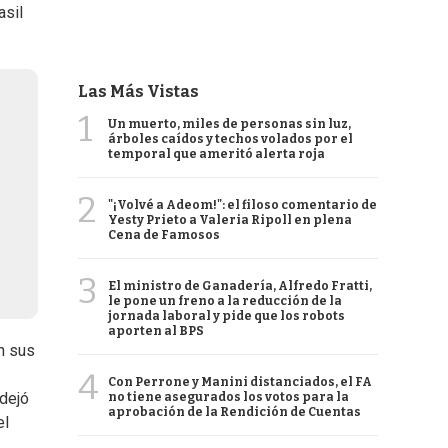
asil
Las Más Vistas
1
Un muerto, miles de personas sin luz,
árboles caídos y techos volados por el
temporal que ameritó alerta roja
2
"¡Volvé a Adeom!": el filoso comentario de
Yesty Prieto a Valeria Ripoll en plena
Cena de Famosos
3
El ministro de Ganadería, Alfredo Fratti,
le pone un freno a la reducción de la
jornada laboral y pide que los robots
aporten al BPS
n sus
4
Con Perrone y Manini distanciados, el FA
 dejó
no tiene asegurados los votos para la
aprobación de la Rendición de Cuentas
el