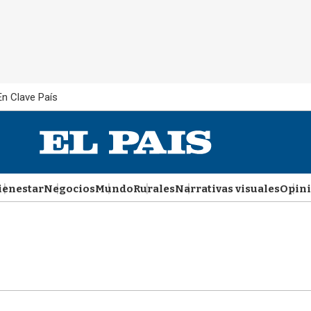
En Clave País
ienestar
Negocios
Mundo
Rurales
Narrativas visuales
Opin