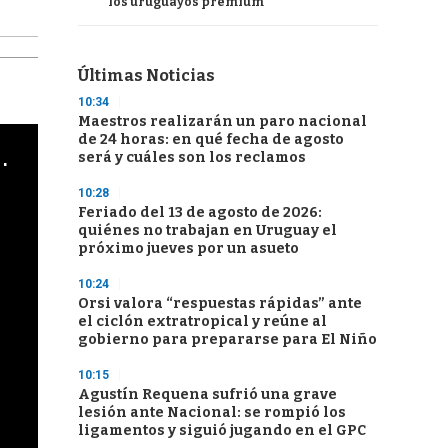
los uruguayos premium
Últimas Noticias
10:34
Maestros realizarán un paro nacional
de 24 horas: en qué fecha de agosto
cha argentino en "Subrayado"
será y cuáles son los reclamos
10:28
Feriado del 13 de agosto de 2026:
quiénes no trabajan en Uruguay el
próximo jueves por un asueto
10:24
Orsi valora “respuestas rápidas” ante
el ciclón extratropical y reúne al
gobierno para prepararse para El Niño
10:15
Agustín Requena sufrió una grave
lesión ante Nacional: se rompió los
ligamentos y siguió jugando en el GPC