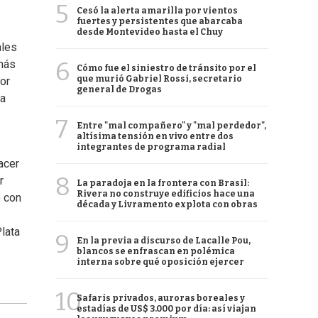
5
Cesó la alerta amarilla por vientos
fuertes y persistentes que abarcaba
desde Montevideo hasta el Chuy
ales
6
 más
Cómo fue el siniestro de tránsito por el
que murió Gabriel Rossi, secretario
or
general de Drogas
ca
7
Entre "mal compañero" y "mal perdedor",
altísima tensión en vivo entre dos
integrantes de programa radial
acer
8
r
La paradoja en la frontera con Brasil:
Rivera no construye edificios hace una
o con
década y Livramento explota con obras
Plata
9
En la previa a discurso de Lacalle Pou,
blancos se enfrascan en polémica
interna sobre qué oposición ejercer
10
Safaris privados, auroras boreales y
estadías de US$ 3.000 por día: así viajan