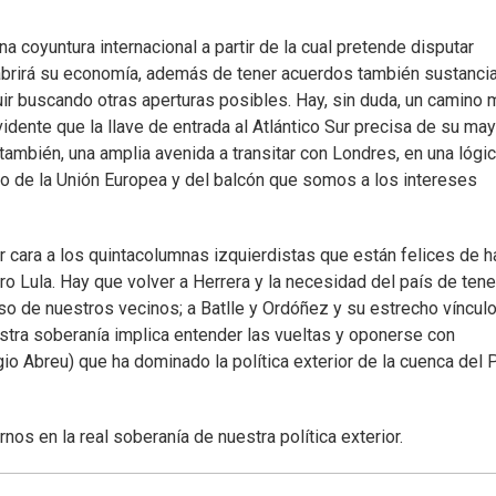
na coyuntura internacional a partir de la cual pretende disputar
 abrirá su economía, además de tener acuerdos también sustanci
ir buscando otras aperturas posibles. Hay, sin duda, un camino
dente que la llave de entrada al Atlántico Sur precisa de su may
 también, una amplia avenida a transitar con Londres, en una lógi
nido de la Unión Europea y del balcón que somos a los intereses
r cara a los quintacolumnas izquierdistas que están felices de h
o Lula. Hay que volver a Herrera y la necesidad del país de tene
so de nuestros vecinos; a Batlle y Ordóñez y su estrecho víncul
stra soberanía implica entender las vueltas y oponerse con
gio Abreu) que ha dominado la política exterior de la cuenca del 
rnos en la real soberanía de nuestra política exterior.