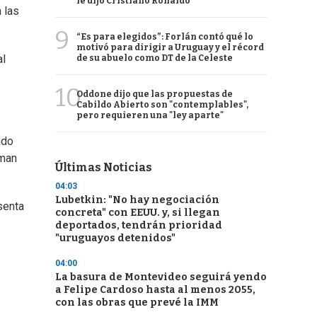
le dijo Cristiano Ronaldo
 las
9
“Es para elegidos”: Forlán contó qué lo
motivó para dirigir a Uruguay y el récord
al
de su abuelo como DT de la Celeste
10
Oddone dijo que las propuestas de
Cabildo Abierto son "contemplables",
pero requieren una "ley aparte"
ado
rman
Últimas Noticias
04:03
Lubetkin: "No hay negociación
senta
concreta" con EEUU. y, si llegan
deportados, tendrán prioridad
"uruguayos detenidos"
04:00
La basura de Montevideo seguirá yendo
a Felipe Cardoso hasta al menos 2055,
con las obras que prevé la IMM