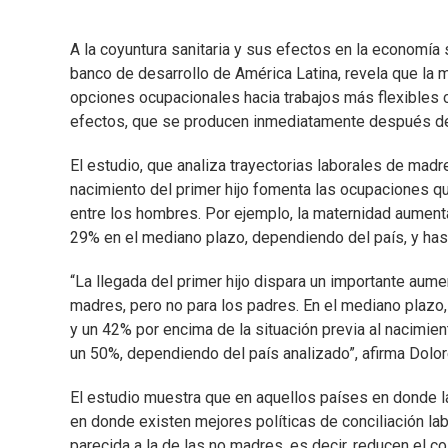
A la coyuntura sanitaria y sus efectos en la economía 
banco de desarrollo de América Latina, revela que la 
opciones ocupacionales hacia trabajos más flexibles 
efectos, que se producen inmediatamente después del
El estudio, que analiza trayectorias laborales de madr
nacimiento del primer hijo fomenta las ocupaciones que
entre los hombres. Por ejemplo, la maternidad aument
29% en el mediano plazo, dependiendo del país, y has
“La llegada del primer hijo dispara un importante aume
madres, pero no para los padres. En el mediano plazo
y un 42% por encima de la situación previa al nacimien
un 50%, dependiendo del país analizado”, afirma Dolore
El estudio muestra que en aquellos países en donde l
en donde existen mejores políticas de conciliación labo
parecida a la de las no madres, es decir, reducen el c