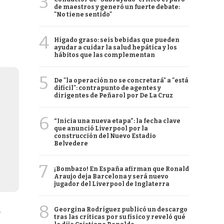
3
de maestros y generó un fuerte debate:
"No tiene sentido"
4
Hígado graso: seis bebidas que pueden
ayudar a cuidar la salud hepática y los
hábitos que las complementan
5
De "la operación no se concretará" a "está
difícil": contrapunto de agentes y
dirigentes de Peñarol por De La Cruz
6
“Inicia una nueva etapa”: la fecha clave
que anunció Liverpool por la
construcción del Nuevo Estadio
Belvedere
7
¡Bombazo! En España afirman que Ronald
Araujo deja Barcelona y será nuevo
jugador del Liverpool de Inglaterra
8
.
Georgina Rodríguez publicó un descargo
tras las críticas por su físico y reveló qué