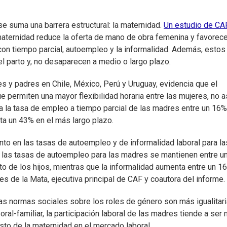
se suma una barrera estructural: la maternidad.
Un estudio de CA
maternidad reduce la oferta de mano de obra femenina y favorece
con tiempo parcial, autoempleo y la informalidad. Además, estos
 parto y, no desaparecen a medio o largo plazo.
es y padres en Chile, México, Perú y Uruguay, evidencia que el
 permiten una mayor flexibilidad horaria entre las mujeres, no a
a la tasa de empleo a tiempo parcial de las madres entre un 16%
ta un 43% en el más largo plazo.
nto en las tasas de autoempleo y de informalidad laboral para la
, las tasas de autoempleo para las madres se mantienen entre u
to de los hijos, mientras que la informalidad aumenta entre un 1
s de la Mata, ejecutiva principal de CAF y coautora del informe.
as normas sociales sobre los roles de género son más igualitar
ral-familiar, la participación laboral de las madres tiende a ser
osto de la maternidad en el mercado laboral.