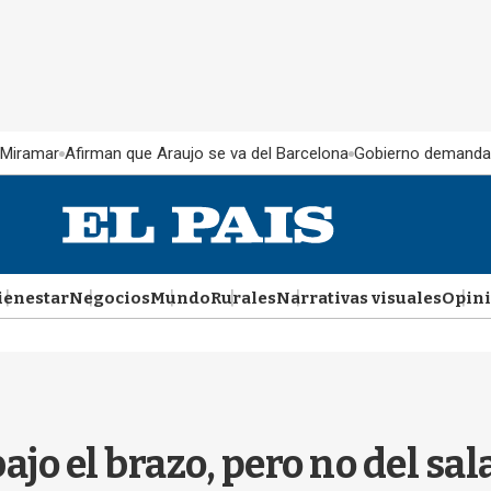
 Miramar
Afirman que Araujo se va del Barcelona
Gobierno demanda
ienestar
Negocios
Mundo
Rurales
Narrativas visuales
Opin
bajo el brazo, pero no del sa