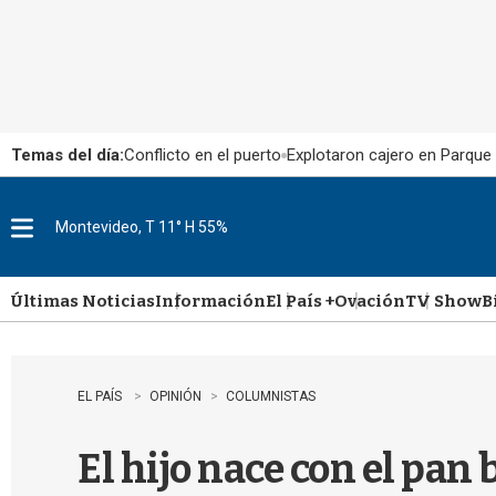
Temas del día:
Conflicto en el puerto
Explotaron cajero en Parque
Montevideo, T 11° H 55%
M
e
n
u
Últimas Noticias
Información
El País +
Ovación
TV Show
B
EL PAÍS
OPINIÓN
COLUMNISTAS
El hijo nace con el pan 