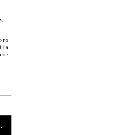
s,
o no
. La
uede
cha argentino en "Subrayado"