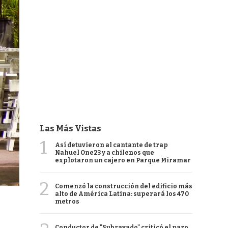
Las Más Vistas
1
Así detuvieron al cantante de trap
Nahuel One23 y a chilenos que
explotaron un cajero en Parque Miramar
2
Comenzó la construcción del edificio más
alto de América Latina: superará los 470
metros
Conductor de "Subrayado" criticó el paro