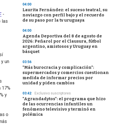
04:00
Laurita Fernández: el suceso teatral, su
F
-
noviazgo con perfil bajo y el recuerdo
de su paso por la tv uruguaya
 las
04:00
Agenda Deportiva del 8 de agosto de
2026: Peñarol por el Clausura, fútbol
argentino, amistosos y Uruguay en
básquet
sí
 y un
03:56
"Más burocracia y complicación":
supermercados y comercios cuestionan
medida de informar precios por
s
unidad y piden cambios
n 17%
03:42
Exclusivo suscriptores
6% y
"Agrandadytos": el programa que hizo
de las ocurrencias infantiles un
fenómeno televisivo y terminó en
ias o
polémica
 más