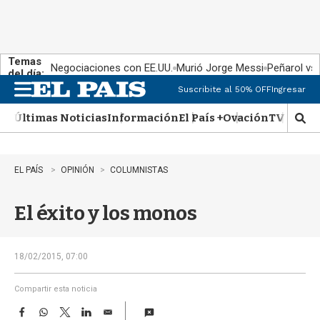
Temas
Negociaciones con EE.UU.
Murió Jorge Messi
Peñarol vs
del día:
Suscribite al 50% OFF
Ingresar
M
e
Últimas Noticias
Información
El País +
Ovación
TV Show
n
M
u
o
s
t
EL PAÍS
OPINIÓN
COLUMNISTAS
r
a
El éxito y los monos
r
b
�
s
18/02/2015, 07:00
q
u
Compartir esta noticia
e
F
W
T
L
E
d