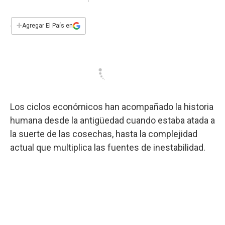
a
h
w
i
m
a
c
a
i
n
a
e
t
t
k
i
+
Agregar El País en
b
s
t
e
l
o
A
e
d
o
p
r
I
k
p
n
Los ciclos económicos han acompañado la historia
humana desde la antigüedad cuando estaba atada a
la suerte de las cosechas, hasta la complejidad
actual que multiplica las fuentes de inestabilidad.