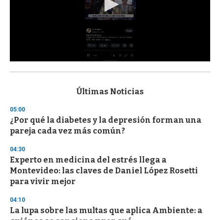
0
s
e
c
Últimas Noticias
o
n
05:00
d
¿Por qué la diabetes y la depresión forman una
s
o
pareja cada vez más común?
f
3
04:30
3
s
Experto en medicina del estrés llega a
e
Montevideo: las claves de Daniel López Rosetti
c
para vivir mejor
o
n
d
04:10
s
La lupa sobre las multas que aplica Ambiente: a