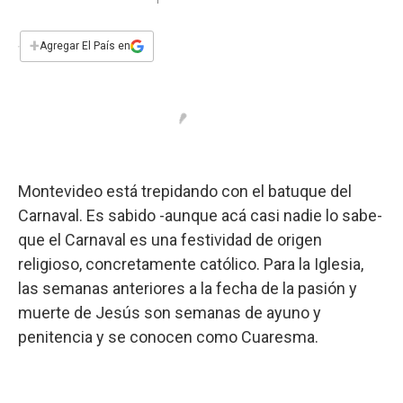
a
h
w
i
m
a
c
a
i
n
a
e
t
t
k
i
+
Agregar El País en
b
s
t
e
l
o
A
e
d
o
p
r
I
k
p
n
Montevideo está trepidando con el batuque del
Carnaval. Es sabido -aunque acá casi nadie lo sabe-
que el Carnaval es una festividad de origen
religioso, concretamente católico. Para la Iglesia,
las semanas anteriores a la fecha de la pasión y
muerte de Jesús son semanas de ayuno y
penitencia y se conocen como Cuaresma.