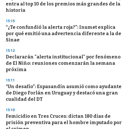
entra al top 10 de los premios más grandes de la
historia
15:15
“¿Te confundió la alerta roja?”: Inumet explica
por qué emitió una advertencia diferente a la de
Sinae
15:12
Declararán "alerta institucional" por fenómeno
de El Niño: reuniones comenzarán la semana
próxima
15:11
“Un desafío”: Espasandín asumió como ayudante
de Diego Forlán en Uruguay y destacó una gran
cualidad del DT
15:10
Femicidio en Tres Cruces: dictan 180 días de
prisión preventiva para el hombre imputado por
el crimen