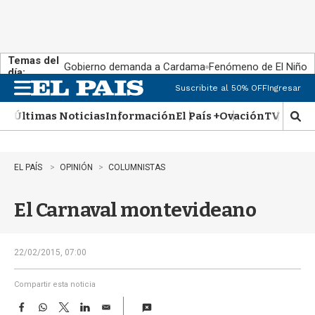
Temas del
Gobierno demanda a Cardama
Fenómeno de El Niño
día:
Suscribite al 50% OFF
Ingresar
M
e
Últimas Noticias
Información
El País +
Ovación
TV Show
n
M
u
o
s
t
EL PAÍS
OPINIÓN
COLUMNISTAS
r
a
El Carnaval montevideano
r
b
�
s
22/02/2015, 07:00
q
u
Compartir esta noticia
e
F
W
T
L
E
d