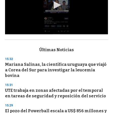
0
s
e
c
Últimas Noticias
o
n
15:32
d
Mariana Salinas, la científica uruguaya que viajó
s
o
a Corea del Sur para investigar la leucemia
f
bovina
3
3
s
15:31
e
UTE trabaja en zonas afectadas por el temporal
c
en tareas de seguridad y reposición del servicio
o
n
d
15:29
s
El pozo del Powerball escala a US$ 856 millones y