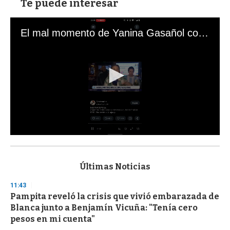
Te puede interesar
El mal momento de Yanina Gasañol con un hincha argentino en "Subrayado"
0
s
e
c
Últimas Noticias
o
n
11:43
d
Pampita reveló la crisis que vivió embarazada de
s
o
Blanca junto a Benjamín Vicuña: "Tenía cero
f
pesos en mi cuenta"
3
3