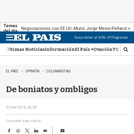
Temas
Negociaciones con EE.UU.
Murió Jorge Messi
Peñarol vs
del día:
Suscribite al 50% OFF
Ingresar
M
e
Últimas Noticias
Información
El País +
Ovación
TV Show
n
M
u
o
s
t
EL PAÍS
OPINIÓN
COLUMNISTAS
r
a
De boniatos y ombligos
r
b
�
s
27/04/2015, 05:00
q
u
Compartir esta noticia
e
F
W
T
L
E
d