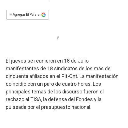
a
h
w
i
m
a
c
a
i
n
a
e
t
t
k
i
+
Agregar El País en
b
s
t
e
l
o
A
e
d
o
p
r
I
k
p
n
El jueves se reunieron en 18 de Julio
manifestantes de 18 sindicatos de los más de
cincuenta afiliados en el Pit-Cnt. La manifestación
coincidió con un paro de cuatro horas. Los
principales temas de los discurso fueron el
rechazo al TISA, la defensa del Fondes y la
pulseada por el presupuesto nacional.