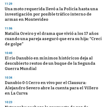
s
11:29
e
Una moto requerida llevó a la Policía hasta una
c
investigación por posible tráfico interno de
o
n
armas en Montevideo
d
s
11:06
Natalia Oreiro y el drama que vivió a los 17 años
cuando una pareja aseguró que era su hija: “Crecí
de golpe”
10:40
El río Danubio en mínimos históricos deja al
descubierto restos de un buque de la Segunda
Guerra Mundial
10:34
Danubio 0-1 Cerro en vivo por el Clausura:
Alejandro Severo abre la cuenta para el Villero
en La Curva
10:23