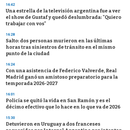
s
16:42
e
Una estrella de la televisión argentina fue a ver
c
el show de Gustaf y quedó deslumbrada: "Quiero
o
n
trabajar con vos"
d
s
16:28
Salto: dos personas murieron en las últimas
horas tras siniestros de tránsito en el mismo
punto de la ciudad
16:24
Con una asistencia de Federico Valverde, Real
Madrid ganó un amistoso preparatorio para la
temporada 2026-2027
16:01
Policía se quitó la vida en San Ramón y es el
décimo efectivo que lo hace en lo que va de 2026
15:30
Detuvieron en Uruguay a dos franceses