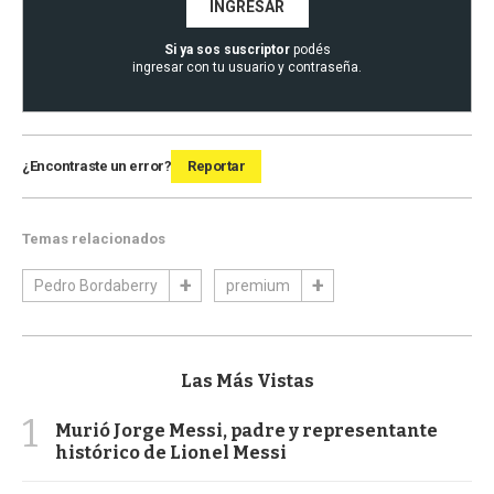
INGRESAR
Si ya sos suscriptor
podés
ingresar con tu usuario y contraseña.
¿Encontraste un error?
Reportar
Temas relacionados
Pedro Bordaberry
premium
Las Más Vistas
1
Murió Jorge Messi, padre y representante
histórico de Lionel Messi