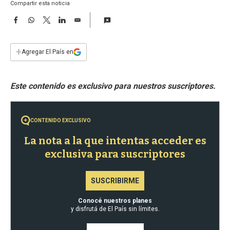
a
Compartir esta noticia
F
W
T
L
E
a
h
w
i
m
c
a
i
n
a
e
t
t
k
i
+
Agregar El País en
b
s
t
e
l
o
A
e
d
o
p
r
I
k
p
n
CONTENIDO EXCLUSIVO
La nota a la que intentas acceder es
exclusiva para suscriptores
SUSCRIBIRME
Conocé nuestros planes
y disfrutá de El País sin límites.