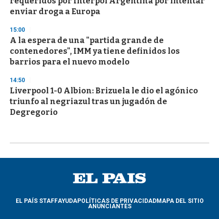
requeridos por Interpol Argentina por intentar
enviar droga a Europa
15:00
A la espera de una "partida grande de
contenedores", IMM ya tiene definidos los
barrios para el nuevo modelo
14:50
Liverpool 1-0 Albion: Brizuela le dio el agónico
triunfo al negriazul tras un jugadón de
Degregorio
EL PAÍS STAFF
AYUDA
POLÍTICAS DE PRIVACIDAD
MAPA DEL SITIO
ANUNCIANTES