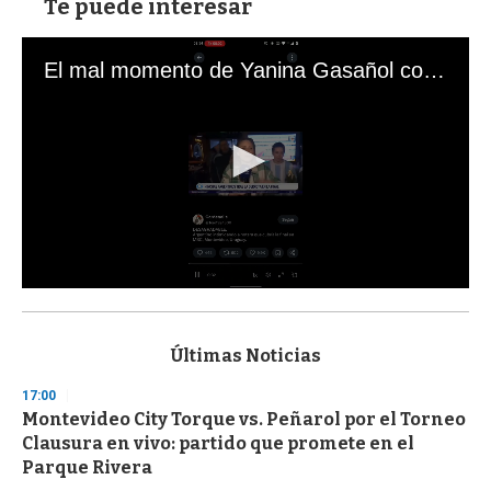
Te puede interesar
El mal momento de Yanina Gasañol con un hincha argentino en "Subrayado"
0
s
e
c
Últimas Noticias
o
n
17:00
d
Montevideo City Torque vs. Peñarol por el Torneo
s
o
Clausura en vivo: partido que promete en el
f
Parque Rivera
3
3