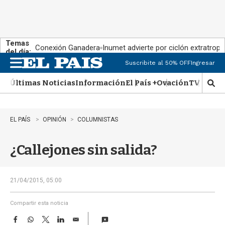
Temas
Conexión Ganadera
Inumet advierte por ciclón extratropi
del día:
Suscribite al 50% OFF
Ingresar
M
e
Últimas Noticias
Información
El País +
Ovación
TV Show
n
M
u
o
s
t
EL PAÍS
OPINIÓN
COLUMNISTAS
r
a
¿Callejones sin salida?
r
b
�
s
21/04/2015, 05:00
q
u
Compartir esta noticia
e
F
W
T
L
E
d