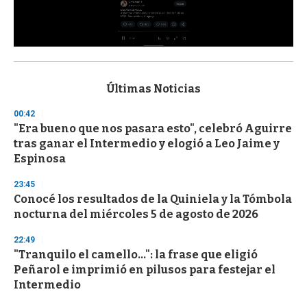
0
s
e
c
Últimas Noticias
o
n
00:42
d
"Era bueno que nos pasara esto", celebró Aguirre
s
o
tras ganar el Intermedio y elogió a Leo Jaime y
f
Espinosa
3
3
s
23:45
e
Conocé los resultados de la Quiniela y la Tómbola
c
nocturna del miércoles 5 de agosto de 2026
o
n
d
22:49
s
"Tranquilo el camello...": la frase que eligió
Peñarol e imprimió en pilusos para festejar el
Intermedio