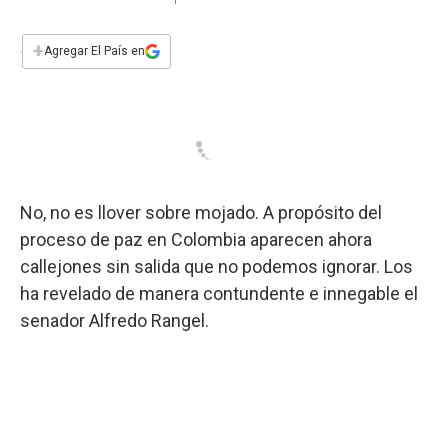
a
h
w
i
m
a
c
a
i
n
a
e
t
t
k
i
+
Agregar El País en
b
s
t
e
l
o
A
e
d
o
p
r
I
k
p
n
No, no es llover sobre mojado. A propósito del
proceso de paz en Colombia aparecen ahora
callejones sin salida que no podemos ignorar. Los
ha revelado de manera contundente e innegable el
senador Alfredo Rangel.