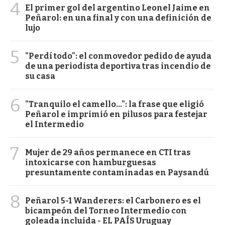
4
El primer gol del argentino Leonel Jaime en
Peñarol: en una final y con una definición de
lujo
5
"Perdí todo": el conmovedor pedido de ayuda
de una periodista deportiva tras incendio de
su casa
6
"Tranquilo el camello...": la frase que eligió
Peñarol e imprimió en pilusos para festejar
el Intermedio
7
Mujer de 29 años permanece en CTI tras
intoxicarse con hamburguesas
presuntamente contaminadas en Paysandú
8
Peñarol 5-1 Wanderers: el Carbonero es el
bicampeón del Torneo Intermedio con
goleada incluida - EL PAÍS Uruguay