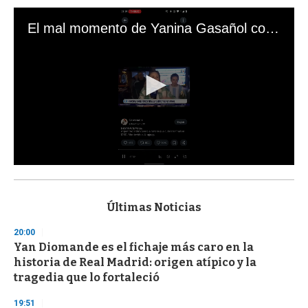
El mal momento de Yanina Gasañol con un hincha argentino en "Subrayado"
0
s
e
c
Últimas Noticias
o
n
20:00
d
Yan Diomande es el fichaje más caro en la
s
o
historia de Real Madrid: origen atípico y la
f
tragedia que lo fortaleció
3
3
s
19:51