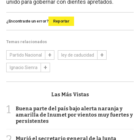
unido para gobernar con dientes apretados.
¿Encontraste un error?
Reportar
Temas relacionados
Partido Nacional
ley de caducidad
Ignacio Sienra
Las Más Vistas
1
Buena parte del país bajo alerta naranja y
amarilla de Inumet por vientos muy fuertes y
persistentes
2
Murió el secretario general de la Junta