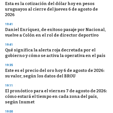
e
Esta es la cotización del dólar hoy en pesos
c
uruguayos al cierre del jueves 6 de agosto de
o
n
2026
d
s
19:41
Daniel Enríquez, de exitoso pasaje por Nacional,
vuelve a Colón en el rol de director deportivo
19:41
Qué significa la alerta roja decretada por el
gobierno y cómo se activa la operativa en el país
19:35
Este es el precio del oro hoy 6 de agosto de 2026:
su valor, según los datos del BROU
19:11
El pronóstico para el viernes 7 de agosto de 2026:
cómo estará el tiempo en cada zona del país,
según Inumet
19:00