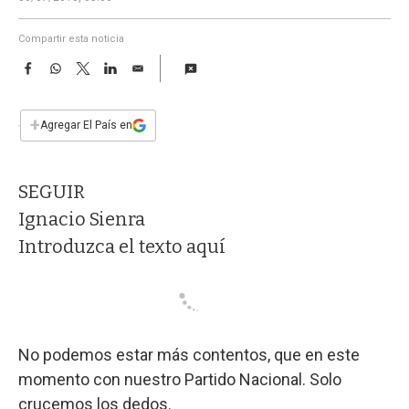
a
Compartir esta noticia
F
W
T
L
E
a
h
w
i
m
c
a
i
n
a
e
t
t
k
i
+
Agregar El País en
b
s
t
e
l
o
A
e
d
o
p
r
I
SEGUIR
k
p
n
Ignacio Sienra
Introduzca el texto aquí
No podemos estar más contentos, que en este
momento con nuestro Partido Nacional. Solo
crucemos los dedos.