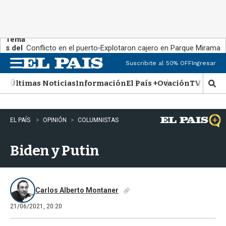
Tema
s del
Conflicto en el puerto
Explotaron cajero en Parque Miramar
día:
Suscribite al 50% OFF
Ingresar
M
e
Últimas Noticias
Información
El País +
Ovación
TV Show
n
M
u
o
s
t
EL PAÍS
OPINIÓN
COLUMNISTAS
r
a
Biden y Putin
r
b
�
s
q
Carlos Alberto Montaner
u
21/06/2021, 20:20
e
d