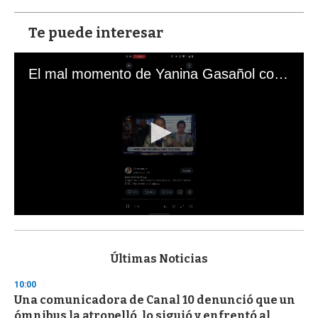
Te puede interesar
El mal momento de Yanina Gasañol con un hincha argentino en "Subrayado"
0
s
e
c
Últimas Noticias
o
n
10:00
d
Una comunicadora de Canal 10 denunció que un
s
o
ómnibus la atropelló, lo siguió y enfrentó al