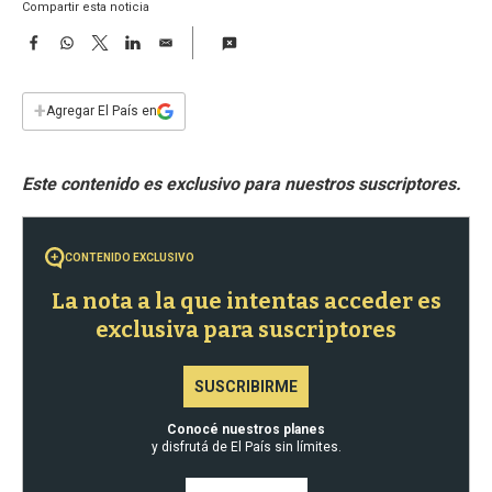
a
Compartir esta noticia
F
W
T
L
E
a
h
w
i
m
c
a
i
n
a
e
t
t
k
i
+
Agregar El País en
b
s
t
e
l
o
A
e
d
o
p
r
I
k
p
n
CONTENIDO EXCLUSIVO
La nota a la que intentas acceder es
exclusiva para suscriptores
SUSCRIBIRME
Conocé nuestros planes
y disfrutá de El País sin límites.