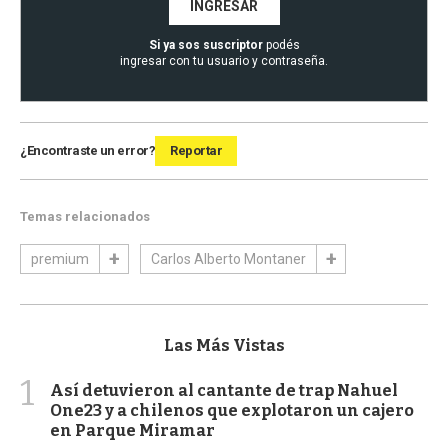
INGRESAR
Si ya sos suscriptor
podés
ingresar con tu usuario y contraseña.
¿Encontraste un error?
Reportar
Temas relacionados
premium
Carlos Alberto Montaner
Las Más Vistas
1
Así detuvieron al cantante de trap Nahuel
One23 y a chilenos que explotaron un cajero
en Parque Miramar