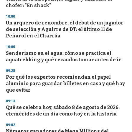
f
chofer: "En shock"
3
3
s
10:00
e
Un arquero de renombre, el debut de un jugador
c
de selección y Aguirre de DT: el último 11 de
o
n
Peñarol en el Charrúa
d
s
10:00
Senderismo en el agua: cómo se practica el
aquatrekking y qué recaudos tomar antes de ir
09:25
Por qué los expertos recomiendan el papel
aluminio para guardar billetes en casa y qué hay
que evitar
09:13
Qué se celebra hoy, sábado 8 de agosto de 2026:
efemérides de un día como hoy en la historia
09:02
Números ganadores de Mega Millions del