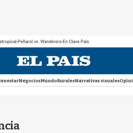
atropical
Peñarol vs. Wanderers
En Clave País
ienestar
Negocios
Mundo
Rurales
Narrativas visuales
Opin
ncia