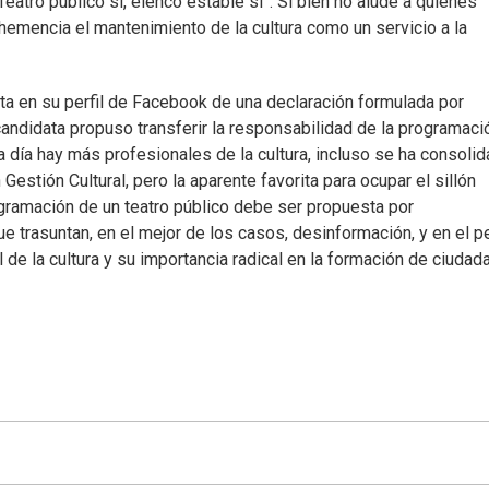
eatro público sí, elenco estable sí”. Si bien no alude a quienes
hemencia el mantenimiento de la cultura como un servicio a la
enta en su perfil de Facebook de una declaración formulada por
candidata propuso transferir la responsabilidad de la programaci
a día hay más profesionales de la cultura, incluso se ha consoli
Gestión Cultural, pero la aparente favorita para ocupar el sillón
ogramación de un teatro público debe ser propuesta por
e trasuntan, en el mejor de los casos, desinformación, y en el pe
 de la cultura y su importancia radical en la formación de ciudada