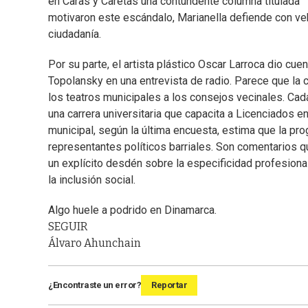
en Caras y Caretas una contundente columna titulada “T
motivaron este escándalo, Marianella defiende con ve
ciudadanía.
Por su parte, el artista plástico Oscar Larroca dio cu
Topolansky en una entrevista de radio. Parece que la 
los teatros municipales a los consejos vecinales. Cad
una carrera universitaria que capacita a Licenciados en 
municipal, según la última encuesta, estima que la pr
representantes políticos barriales. Son comentarios qu
un explícito desdén sobre la especificidad profesional
la inclusión social.
Algo huele a podrido en Dinamarca.
SEGUIR
Álvaro Ahunchain
¿Encontraste un error?
Reportar