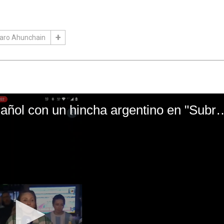
aro Ahunchain
El mal momento de Yanina Gasañol con un hin