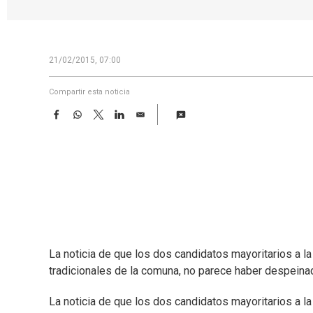
21/02/2015, 07:00
Compartir esta noticia
F
W
T
L
E
a
h
w
i
m
c
a
i
n
a
e
t
t
k
i
b
s
t
e
l
o
A
e
d
o
p
r
I
k
p
n
La noticia de que los dos candidatos mayoritarios a la
tradicionales de la comuna, no parece haber despeina
La noticia de que los dos candidatos mayoritarios a la