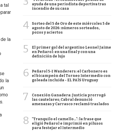
3
ayuda de una periodista deportiva tras
a tal
incendio de su casa
eparar
4
Sorteo del 5 de Oro de este miércoles 5 de
agosto de 2026: números sorteados,
pozos y aciertos
 de la
5
El primer gol del argentino Leonel Jaime
en Peñarol: en una final y con una
o
definición de lujo
6
Peñarol 5-1 Wanderers: el Carbonero es
ese
el bicampeón del Torneo Intermedio con
do la
goleada incluida - EL PAÍS Uruguay
un
7
como
Conexión Ganadera: Justicia prorrogó
las cautelares; Cabral denunció
s.
amenazas y Carrasco reclamó traslados
a
8
"Tranquilo el camello...": la frase que
eligió Peñarol e imprimió en pilusos
para festejar el Intermedio