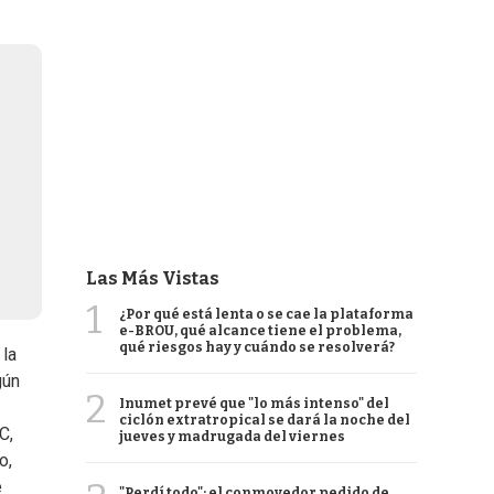
Las Más Vistas
1
¿Por qué está lenta o se cae la plataforma
e-BROU, qué alcance tiene el problema,
qué riesgos hay y cuándo se resolverá?
 la
gún
2
Inumet prevé que "lo más intenso" del
ciclón extratropical se dará la noche del
C,
jueves y madrugada del viernes
o,
e
"Perdí todo": el conmovedor pedido de