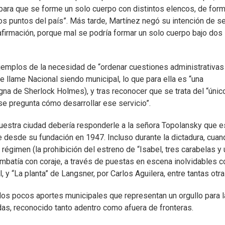
para que se forme un solo cuerpo con distintos elencos, de form
os puntos del país”. Más tarde, Martínez negó su intención de s
r afirmación, porque mal se podría formar un solo cuerpo bajo dos
jemplos de la necesidad de “ordenar cuestiones administrativas
 llame Nacional siendo municipal, lo que para ella es “una
gna de Sherlock Holmes), y tras reconocer que se trata del “únic
se pregunta cómo desarrollar ese servicio”.
nuestra ciudad debería responderle a la señora Topolansky que 
 desde su fundación en 1947. Incluso durante la dictadura, cuan
régimen (la prohibición del estreno de “Isabel, tres carabelas y 
 combatía con coraje, a través de puestas en escena inolvidables 
 y “La planta” de Langsner, por Carlos Aguilera, entre tantas otra
 los pocos aportes municipales que representan un orgullo para l
as, reconocido tanto adentro como afuera de fronteras.