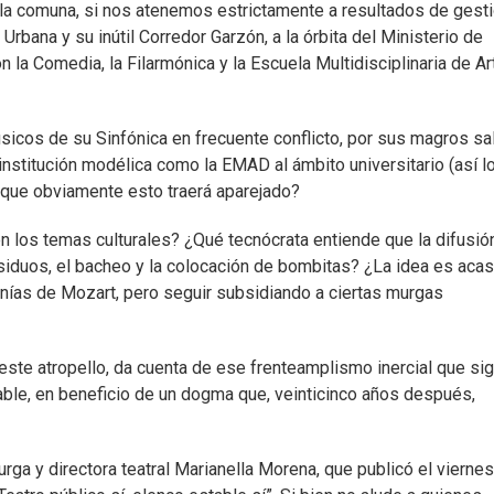
 la comuna, si nos atenemos estrictamente a resultados de gesti
Urbana y su inútil Corredor Garzón, a la órbita del Ministerio de
la Comedia, la Filarmónica y la Escuela Multidisciplinaria de Ar
icos de su Sinfónica en frecuente conflicto, por sus magros sa
 institución modélica como la EMAD al ámbito universitario (así l
l que obviamente esto traerá aparejado?
n los temas culturales? ¿Qué tecnócrata entiende que la difusió
esiduos, el bacheo y la colocación de bombitas? ¿La idea es aca
onías de Mozart, pero seguir subsidiando a ciertas murgas
este atropello, da cuenta de ese frenteamplismo inercial que si
icable, en beneficio de un dogma que, veinticinco años después,
rga y directora teatral Marianella Morena, que publicó el vierne