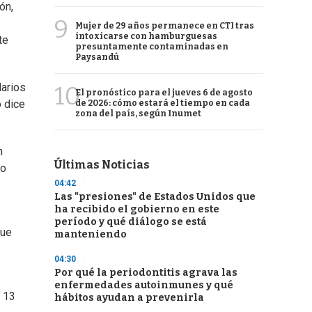
ón,
9
Mujer de 29 años permanece en CTI tras
intoxicarse con hamburguesas
te
presuntamente contaminadas en
Paysandú
larios
10
El pronóstico para el jueves 6 de agosto
o dice
de 2026: cómo estará el tiempo en cada
zona del país, según Inumet
n
Últimas Noticias
so
04:42
Las "presiones" de Estados Unidos que
ha recibido el gobierno en este
período y qué diálogo se está
gue
manteniendo
04:30
Por qué la periodontitis agrava las
enfermedades autoinmunes y qué
s 13
hábitos ayudan a prevenirla