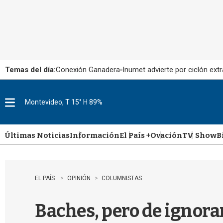
Temas del día:
Conexión Ganadera
Inumet advierte por ciclón extr
Montevideo, T 15° H 89%
M
e
n
u
Últimas Noticias
Información
El País +
Ovación
TV Show
B
EL PAÍS
OPINIÓN
COLUMNISTAS
Baches, pero de ignora