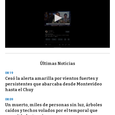
0
s
e
c
Últimas Noticias
o
n
08:19
d
Cesó la alerta amarilla por vientos fuertes y
s
o
persistentes que abarcaba desde Montevideo
f
hasta el Chuy
3
3
s
08:09
e
Un muerto, miles de personas sin luz, árboles
c
caídos y techos volados por el temporal que
o