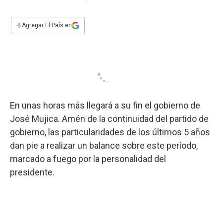
a
h
w
i
m
a
c
a
i
n
a
e
t
t
k
i
+
Agregar El País en
b
s
t
e
l
o
A
e
d
o
p
r
I
k
p
n
En unas horas más llegará a su fin el gobierno de
José Mujica. Amén de la continuidad del partido de
gobierno, las particularidades de los últimos 5 años
dan pie a realizar un balance sobre este período,
marcado a fuego por la personalidad del
presidente.