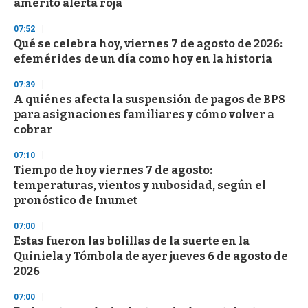
n
ameritó alerta roja
d
s
07:52
Qué se celebra hoy, viernes 7 de agosto de 2026:
efemérides de un día como hoy en la historia
07:39
A quiénes afecta la suspensión de pagos de BPS
para asignaciones familiares y cómo volver a
cobrar
07:10
Tiempo de hoy viernes 7 de agosto:
temperaturas, vientos y nubosidad, según el
pronóstico de Inumet
07:00
Estas fueron las bolillas de la suerte en la
Quiniela y Tómbola de ayer jueves 6 de agosto de
2026
07:00