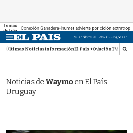
Temas
Conexión Ganadera
Inumet advierte por ciclón extratropi
del día:
M
Suscribite al 50% OFF
Ingresar
e
n
Últimas Noticias
Información
El País +
Ovación
TV Show
M
u
o
s
t
r
Noticias de
Waymo
en El País
a
r
Uruguay
b
�
s
q
u
e
d