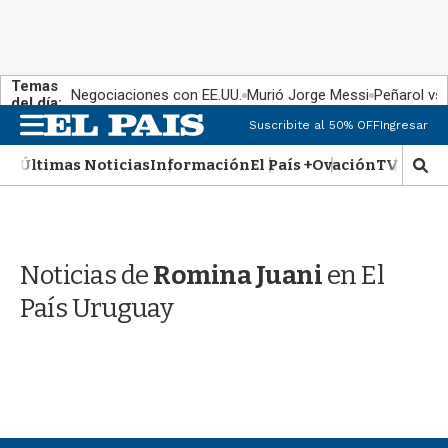
Temas
Negociaciones con EE.UU.
Murió Jorge Messi
Peñarol vs
del día:
M
Suscribite al 50% OFF
Ingresar
e
n
Últimas Noticias
Información
El País +
Ovación
TV Show
M
u
o
s
t
r
Noticias de
Romina Juani
en El
a
r
País Uruguay
b
�
s
q
u
e
d